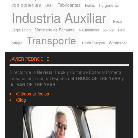
componentes
Fabricantes
Furgonetas
DGT
Ferias
Industria Auxiliar
Iveco
Ministerio de Fomento
Legislación
Neumaticos
Red
opinión
Transporte
Wtransnet
Tortuga
Unión Europea
JAVIER PEDROCHE
Director de la
Revista Truck
y Editor de Editorial Primera
Línea es el jurado en España del
TRUCK OF THE YEAR
y
del
VAN OF THE YEAR
últimos artículos
Blog