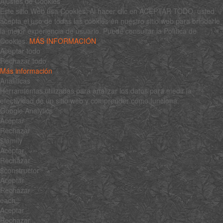
Ajustes de Cookies
Este sitio Web usa Cookies. Al hacer clic en ACEPTAR TODO, usted
acepta el uso de todas las cookies en nuestro sitio web para brindarle
la mejor experiencia de usuario. Puede consultar la Política de
Cookies:
MÁS INFORMACIÓN
Aceptar todo
Rechazar todo
Más información
Analíticas
Herramientas utilizadas para analizar los datos para medir la
efectividad de un sitio web y comprender cómo funciona.
Google Analytics
Aceptar
Rechazar
$family
Aceptar
Rechazar
$constructor
Aceptar
Rechazar
each
Aceptar
Rechazar