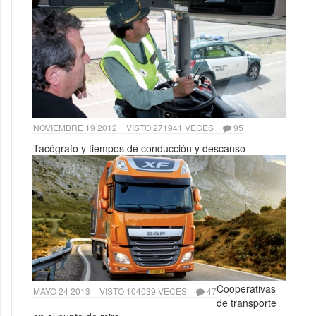
NOVIEMBRE 19 2012
VISTO 271941 VECES
95
Tacógrafo y tiempos de conducción y descanso
Cooperativas
MAYO 24 2013
VISTO 104039 VECES
47
de transporte