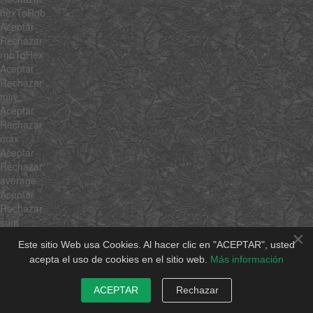
hexToRgb
Aceptar
Rechazar
rgbToHex
Aceptar
Rechazar
min
Aceptar
Rechazar
max
Aceptar
Rechazar
average
Aceptar
Rechazar
sum
×
Aceptar
Este sitio Web usa Cookies. Al hacer clic en "ACEPTAR", usted
Rechazar
acepta el uso de cookies en el sitio web.
Más información
unique
Aceptar
ACEPTAR
Rechazar
Rechazar
shuffle