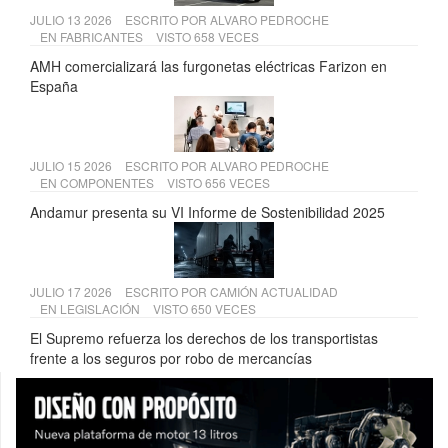
JULIO 13 2026
ESCRITO POR
ALVARO PEDROCHE
EN
FABRICANTES
VISTO 658 VECES
AMH comercializará las furgonetas eléctricas Farizon en
España
JULIO 15 2026
ESCRITO POR
ALVARO PEDROCHE
EN
COMPONENTES
VISTO 656 VECES
Andamur presenta su VI Informe de Sostenibilidad 2025
JULIO 17 2026
ESCRITO POR
CAMIÓN ACTUALIDAD
EN
LEGISLACIÓN
VISTO 650 VECES
El Supremo refuerza los derechos de los transportistas
frente a los seguros por robo de mercancías