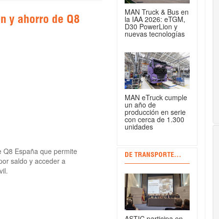
MAN Truck & Bus en
la IAA 2026: eTGM,
ón y ahorro de Q8
D30 PowerLion y
nuevas tecnologías
MAN eTruck cumple
un año de
producción en serie
con cerca de 1.300
unidades
 de Q8 España que permite
DE TRANSPORTE...
por saldo y acceder a
il.
ASTIC participa en