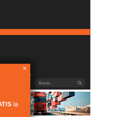
×
TIS
la