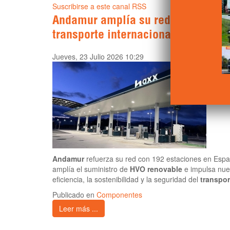
Suscribirse a este canal RSS
Andamur amplía su red de estacion
transporte internacional
Jueves, 23 Julio 2026 10:29
Andamur
refuerza su red con 192 estaciones en Esp
amplía el suministro de
HVO renovable
e impulsa nue
eficiencia, la sostenibilidad y la seguridad del
transpor
Publicado en
Componentes
Leer más ...