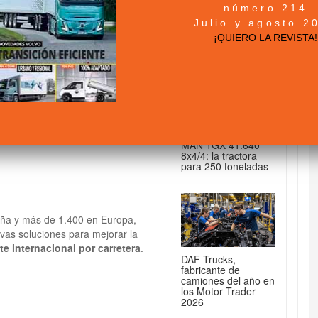
número 214
+ NOTICIAS...
Julio y agosto 2
es y refuerza el
¡QUIERO LA REVISTA!
DE CAMIONES...
MAN TGX 41.640
8x4/4: la tractora
para 250 toneladas
aña y más de 1.400 en Europa,
vas soluciones para mejorar la
te internacional por carretera
.
DAF Trucks,
fabricante de
camiones del año en
los Motor Trader
2026