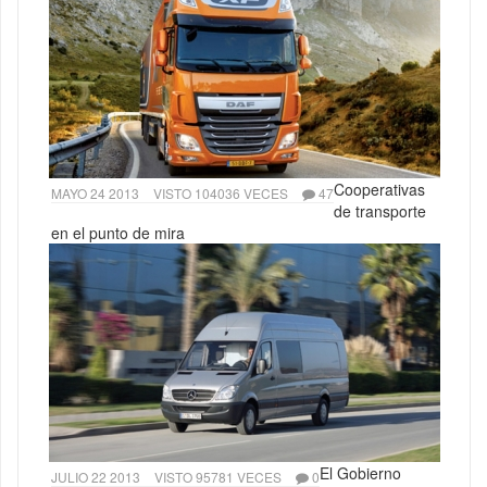
Cooperativas
MAYO 24 2013
VISTO 104036 VECES
47
de transporte
en el punto de mira
El Gobierno
JULIO 22 2013
VISTO 95781 VECES
0