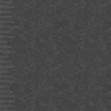
Aceptar
Rechazar
$family
Aceptar
Rechazar
$constructor
Aceptar
Rechazar
each
Aceptar
Rechazar
clone
Aceptar
Rechazar
clean
Aceptar
Rechazar
invoke
Aceptar
Rechazar
associate
Aceptar
Rechazar