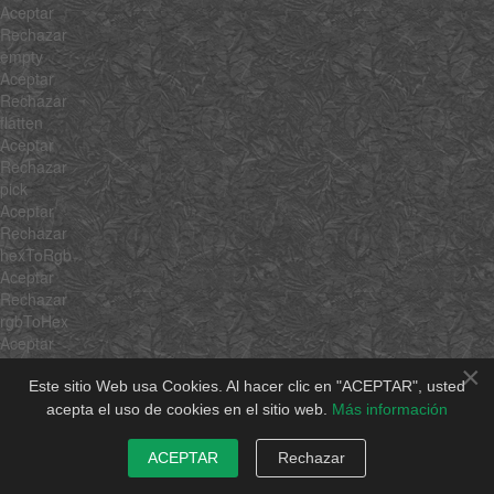
Aceptar
Rechazar
empty
Aceptar
Rechazar
flatten
Aceptar
Rechazar
pick
Aceptar
Rechazar
hexToRgb
Aceptar
Rechazar
rgbToHex
Aceptar
Rechazar
×
min
Este sitio Web usa Cookies. Al hacer clic en "ACEPTAR", usted
Aceptar
acepta el uso de cookies en el sitio web.
Más información
Rechazar
max
ACEPTAR
Rechazar
Aceptar