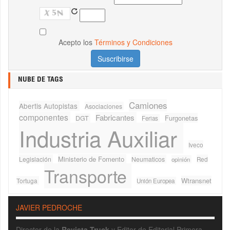
Acepto los
Términos y Condiciones
NUBE DE TAGS
Camiones
Abertis Autopistas
Asociaciones
componentes
Fabricantes
Furgonetas
DGT
Ferias
Industria Auxiliar
Iveco
Ministerio de Fomento
Legislación
Neumaticos
Red
opinión
Transporte
Wtransnet
Tortuga
Unión Europea
JAVIER PEDROCHE
Director de la
Revista Truck
y Editor de Editorial Primera