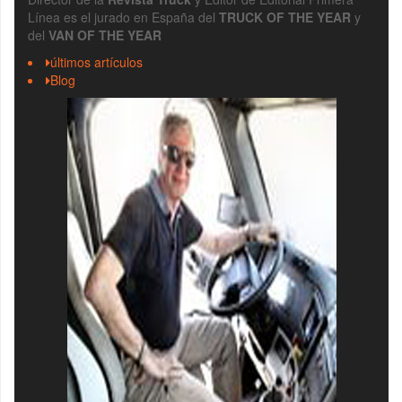
Línea es el jurado en España del
TRUCK OF THE YEAR
y
del
VAN OF THE YEAR
últimos artículos
Blog