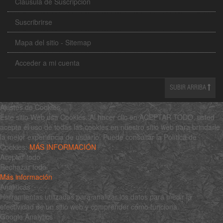
Clausula de Suscripción
Suscribrirse
Mapa del sitio - Sitemap
Acceder a mi cuenta
SUBIR ARRIBA
Ajustes de Cookies
Este sitio Web usa Cookies. Al hacer clic en ACEPTAR TODO, usted
acepta el uso de todas las cookies en nuestro sitio web para brindarle
la mejor experiencia de usuario. Puede consultar la Política de
Cookies:
MÁS INFORMACIÓN
Aceptar todo
Rechazar todo
Más información
Analíticas
Herramientas utilizadas para analizar los datos para medir la
efectividad de un sitio web y comprender cómo funciona.
Google Analytics