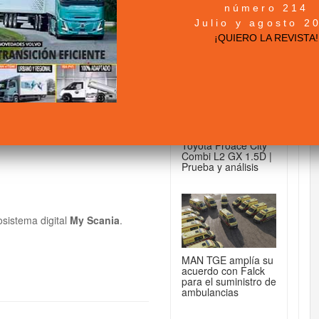
número 214
+ NOTICIAS...
Julio y agosto 2
novador ecosistema
¡QUIERO LA REVISTA!
flotas
DE FURGONETAS...
Toyota Proace City
Combi L2 GX 1.5D |
Prueba y análisis
osistema digital
My Scania
.
MAN TGE amplía su
acuerdo con Falck
para el suministro de
ambulancias