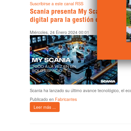
Suscribirse a este canal RSS
Scania presenta My Scania, su in
digital para la gestión eficiente de 
Miércoles, 24 Enero 2024 00:01
Scania ha lanzado su último avance tecnológico, el ec
Publicado en
Fabricantes
Leer más ...