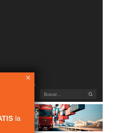
×
TIS
la