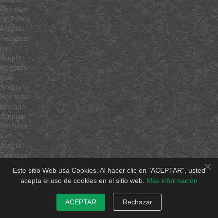
Rechazar
rgbToHex
Aceptar
Rechazar
min
Aceptar
Rechazar
max
Aceptar
Rechazar
average
Aceptar
Rechazar
sum
Aceptar
Rechazar
×
unique
Este sitio Web usa Cookies. Al hacer clic en "ACEPTAR", usted
Aceptar
acepta el uso de cookies en el sitio web.
Más información
Rechazar
shuffle
ACEPTAR
Rechazar
Aceptar
Rechazar