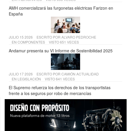
AMH comercializará las furgonetas eléctricas Farizon en
España
JULIO 15 2026
ESCRITO POR
ALVARO PEDROCHE
EN
COMPONENTES
VISTO 651 VECES
Andamur presenta su VI Informe de Sostenibilidad 2025
JULIO 17 2026
ESCRITO POR
CAMIÓN ACTUALIDAD
EN
LEGISLACIÓN
VISTO 641 VECES
El Supremo refuerza los derechos de los transportistas
frente a los seguros por robo de mercancías