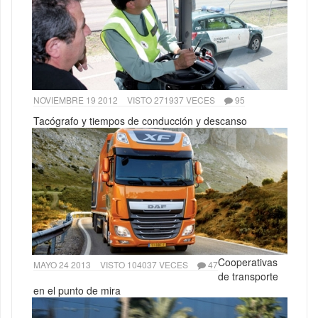
NOVIEMBRE 19 2012
VISTO 271937 VECES
95
Tacógrafo y tiempos de conducción y descanso
Cooperativas
MAYO 24 2013
VISTO 104037 VECES
47
de transporte
en el punto de mira