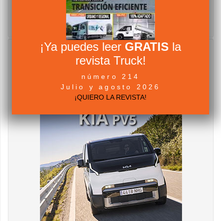
¡Ya puedes leer
GRATIS
la
revista Truck!
número 214
Julio y agosto 2026
¡QUIERO LA REVISTA!