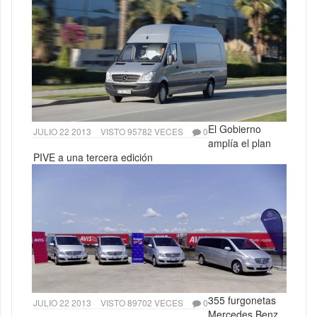
El Gobierno
JULIO 22 2013
VISTO 95782 VECES
0
amplía el plan
PIVE a una tercera edición
355 furgonetas
JULIO 22 2013
VISTO 89702 VECES
0
Mercedes Benz