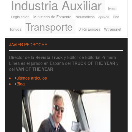
Industria Auxiliar
Iveco
Ministerio de Fomento
Legislación
Neumaticos
Red
opinión
Transporte
Wtransnet
Tortuga
Unión Europea
JAVIER PEDROCHE
Director de la
Revista Truck
y Editor de Editorial Primera
Línea es el jurado en España del
TRUCK OF THE YEAR
y
del
VAN OF THE YEAR
últimos artículos
Blog