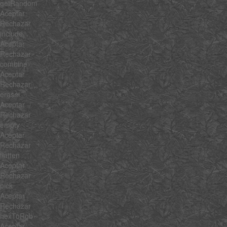
getRandom
Aceptar
Rechazar
include
Aceptar
Rechazar
combine
Aceptar
Rechazar
erase
Aceptar
Rechazar
empty
Aceptar
Rechazar
flatten
Aceptar
Rechazar
pick
Aceptar
Rechazar
hexToRgb
Aceptar