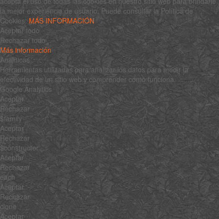
acepta el uso de todas las cookies en nuestro sitio web para brindarle
la mejor experiencia de usuario. Puede consultar la Política de
Cookies:
MÁS INFORMACIÓN
Aceptar todo
Rechazar todo
Más información
Analíticas
Herramientas utilizadas para analizar los datos para medir la
efectividad de un sitio web y comprender cómo funciona.
Google Analytics
Aceptar
Rechazar
$family
Aceptar
Rechazar
$constructor
Aceptar
Rechazar
each
Aceptar
Rechazar
clone
Aceptar