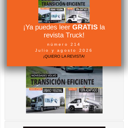
¡Ya puedes leer
GRATIS
la
revista Truck!
número 214
Julio y agosto 2026
¡QUIERO LA REVISTA!