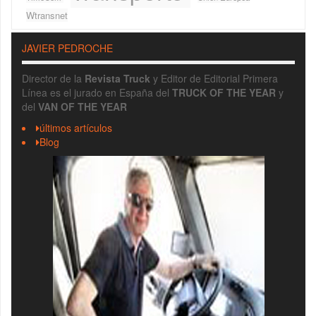
Wtransnet
JAVIER PEDROCHE
Director de la
Revista Truck
y Editor de Editorial Primera
Línea es el jurado en España del
TRUCK OF THE YEAR
y
del
VAN OF THE YEAR
últimos artículos
Blog