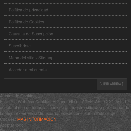
Política de privacidad
Política de Cookies
Clausula de Suscripción
Suscribrirse
Mapa del sitio - Sitemap
Acceder a mi cuenta
SUBIR ARRIBA
Ajustes de Cookies
Este sitio Web usa Cookies. Al hacer clic en ACEPTAR TODO, usted
acepta el uso de todas las cookies en nuestro sitio web para brindarle
la mejor experiencia de usuario. Puede consultar la Política de
Cookies:
MÁS INFORMACIÓN
Aceptar todo
Rechazar todo