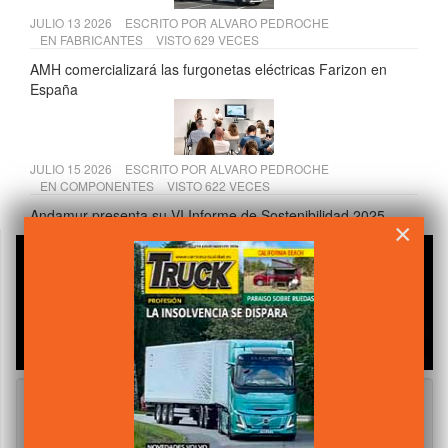
JULIO 13 2026
ESCRITO POR
ALVARO PEDROCHE
EN
FABRICANTES
VISTO 629 VECES
AMH comercializará las furgonetas eléctricas Farizon en
España
JULIO 15 2026
ESCRITO POR
ALVARO PEDROCHE
EN
COMPONENTES
VISTO 622 VECES
Andamur presenta su VI Informe de Sostenibilidad 2025
×