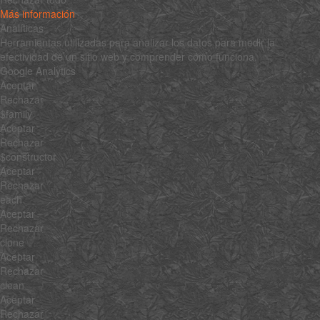
Más información
Analíticas
Herramientas utilizadas para analizar los datos para medir la
efectividad de un sitio web y comprender cómo funciona.
Google Analytics
Aceptar
Rechazar
$family
Aceptar
Rechazar
$constructor
Aceptar
Rechazar
each
Aceptar
Rechazar
clone
Aceptar
Rechazar
clean
Aceptar
Rechazar