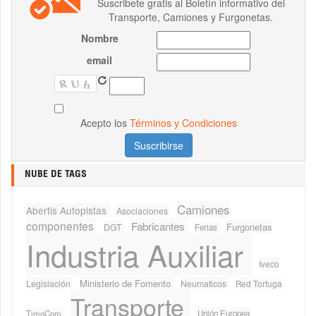
Suscribete gratis al Boletín informativo del
Transporte, Camiones y Furgonetas.
Nombre
email
Acepto los
Términos y Condiciones
NUBE DE TAGS
Camiones
Abertis Autopistas
Asociaciones
componentes
Fabricantes
Furgonetas
DGT
Ferias
Industria Auxiliar
Iveco
Ministerio de Fomento
Legislación
Neumaticos
Red Tortuga
Transporte
TimoCom
Unión Europea