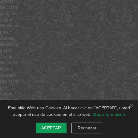
Aceptar
Rechazar
combine
Aceptar
Rechazar
erase
Aceptar
Rechazar
empty
Aceptar
Rechazar
flatten
Aceptar
Rechazar
pick
Aceptar
Rechazar
×
hexToRgb
Este sitio Web usa Cookies. Al hacer clic en "ACEPTAR", usted
Aceptar
acepta el uso de cookies en el sitio web.
Más información
Rechazar
rgbToHex
ACEPTAR
Rechazar
Aceptar
Rechazar