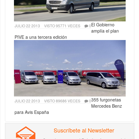
El Gobierno
JULIO 22 2013
VISTO 95771 VECES
0
amplía el plan
PIVE a una tercera edición
355 furgonetas
JULIO 22 2013
VISTO 89686 VECES
0
Mercedes Benz
para Avis España
Suscríbete al Newsletter