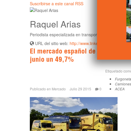
Suscribirse a este canal RSS
Raquel Arias
Periodista especializada en transporte.
URL del sitio web:
http://www.linkedin.com/pub/raqu
El mercado español de camiones y 
junio un 49,7%
Etiquetado com
Furgonet
Camione
Publicado en
Mercado
Julio 29 2015
0
ACEA