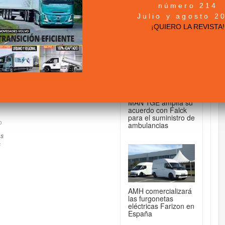
número 214
+ NOTICIAS...
Julio y agosto 2
¡QUIERO LA REVISTA!
DE FURGONETAS...
el-arias/6/b8a/8aa
furgonetas crece en
MAN TGE amplía su
acuerdo con Falck
para el suministro de
o
ambulancias
as
s
AMH comercializará
las furgonetas
eléctricas Farizon en
España