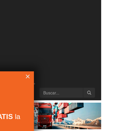
×
TIS
la