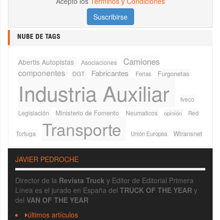
Acepto los
Términos y Condiciones
NUBE DE TAGS
Camiones
Abertis Autopistas
Asociaciones
componentes
Fabricantes
Furgonetas
DGT
Ferias
Industria Auxiliar
Iveco
Ministerio de Fomento
Legislación
Neumaticos
Red
opinión
Transporte
Wtransnet
Tortuga
Unión Europea
JAVIER PEDROCHE
Director de la
Revista Truck
y Editor de Editorial Primera
Línea es el jurado en España del
TRUCK OF THE YEAR
y
del
VAN OF THE YEAR
últimos artículos