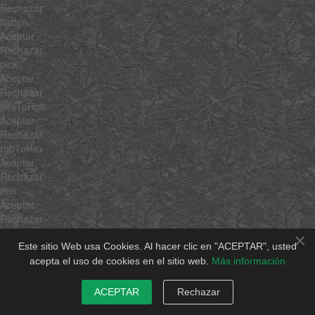
Rechazar
flatten
Aceptar
Rechazar
pick
Aceptar
Rechazar
hexToRgb
Aceptar
Rechazar
rgbToHex
Aceptar
Rechazar
min
Aceptar
Rechazar
max
×
Aceptar
Este sitio Web usa Cookies. Al hacer clic en "ACEPTAR", usted
Rechazar
acepta el uso de cookies en el sitio web.
Más información
average
Aceptar
ACEPTAR
Rechazar
Rechazar