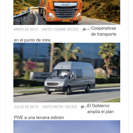
Cooperativas
MAYO 24 2013
VISTO 103998 VECES
47
de transporte
en el punto de mira
El Gobierno
JULIO 22 2013
VISTO 95761 VECES
0
amplía el plan
PIVE a una tercera edición