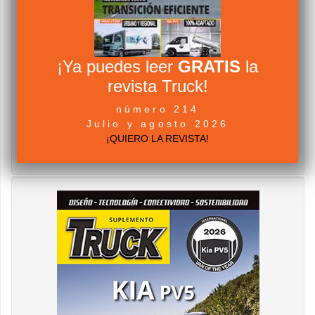
¡Ya puedes leer
GRATIS
la
revista Truck!
número 214
Julio y agosto 2026
¡QUIERO LA REVISTA!