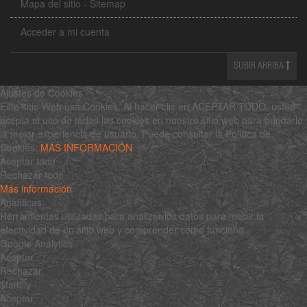
Mapa del sitio - Sitemap
Acceder a mi cuenta
SUBIR ARRIBA
Ajustes de Cookies
Este sitio Web usa Cookies. Al hacer clic en ACEPTAR TODO, usted
acepta el uso de todas las cookies en nuestro sitio web para brindarle
la mejor experiencia de usuario. Puede consultar la Política de
Cookies:
MÁS INFORMACIÓN
Aceptar todo
Rechazar todo
Más información
Analíticas
Herramientas utilizadas para analizar los datos para medir la
efectividad de un sitio web y comprender cómo funciona.
Google Analytics
Aceptar
Rechazar
$family
Aceptar