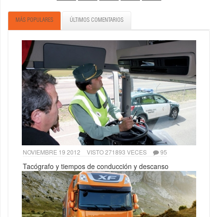
MÁS POPULARES
ÚLTIMOS COMENTARIOS
NOVIEMBRE 19 2012
VISTO 271893 VECES
95
Tacógrafo y tiempos de conducción y descanso