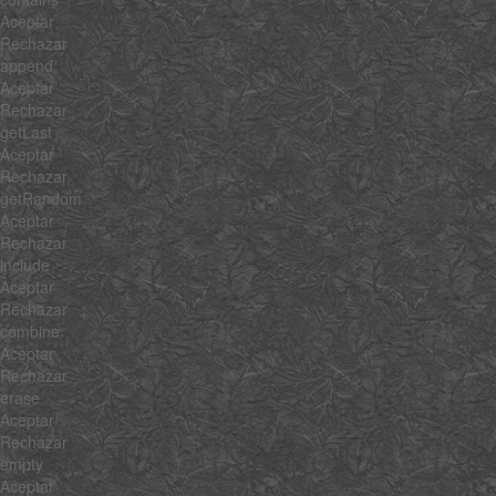
Aceptar
Rechazar
append
Aceptar
Rechazar
getLast
Aceptar
Rechazar
getRandom
Aceptar
Rechazar
include
Aceptar
Rechazar
combine
Aceptar
Rechazar
erase
Aceptar
Rechazar
empty
Aceptar