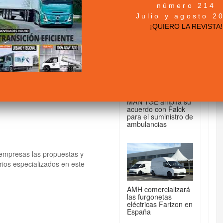
número 214
+ NOTICIAS...
Julio y agosto 2
istas de la oferta de
¡QUIERO LA REVISTA!
DE FURGONETAS...
MAN TGE amplía su
acuerdo con Falck
para el suministro de
ambulancias
empresas las propuestas y
ios especializados en este
AMH comercializará
las furgonetas
eléctricas Farizon en
España