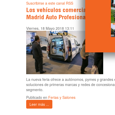
Suscribirse a este canal RSS
Los vehículos comerciales protagon
Madrid Auto Profesional
Viernes, 18 Mayo 2018 13:11
La nueva feria ofrece a autónomos, pymes y grandes 
soluciones de primeras marcas y redes de concesionar
segmento.
Publicado en
Ferias y Salones
Leer más ...