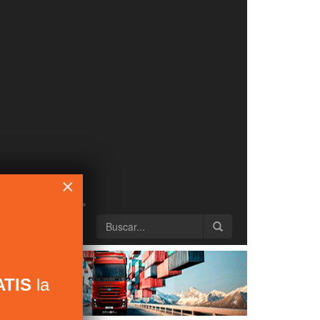
×
TIS
la