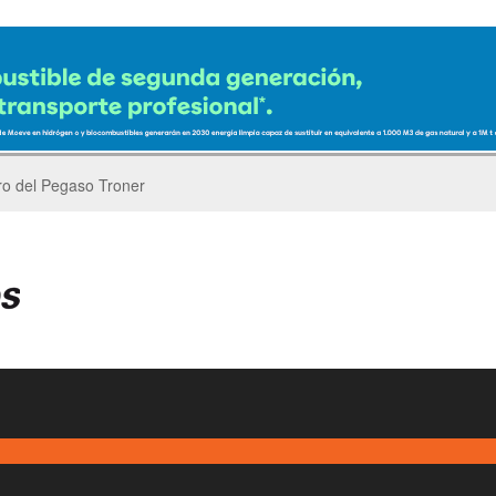
er’s Parade del GP de China de F1