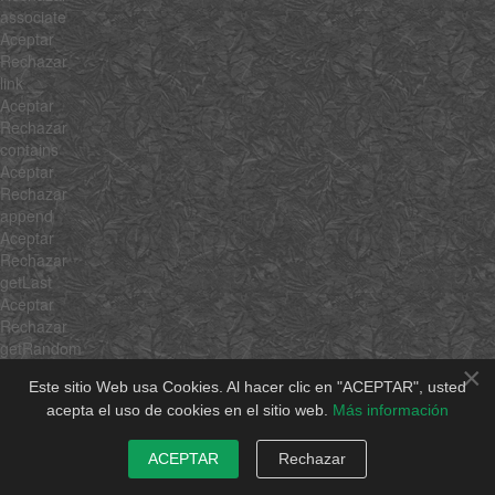
associate
Aceptar
Rechazar
link
Aceptar
Rechazar
contains
Aceptar
Rechazar
append
Aceptar
Rechazar
getLast
Aceptar
Rechazar
getRandom
Aceptar
×
Este sitio Web usa Cookies. Al hacer clic en "ACEPTAR", usted
Rechazar
acepta el uso de cookies en el sitio web.
Más información
include
Aceptar
Rechazar
ACEPTAR
Rechazar
combine