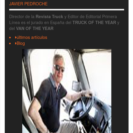
JAVIER PEDROCHE
Director de la
Revista Truck
y Editor de Editorial Primera
Línea es el jurado en España del
TRUCK OF THE YEAR
y
del
VAN OF THE YEAR
últimos artículos
Blog