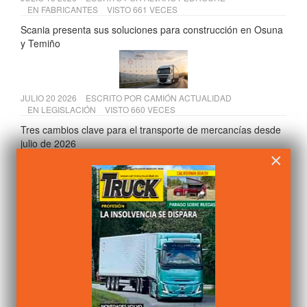
EN
FABRICANTES
VISTO 661 VECES
Scania presenta sus soluciones para construcción en Osuna
y Temiño
JULIO 20 2026
ESCRITO POR
CAMIÓN ACTUALIDAD
EN
LEGISLACIÓN
VISTO 660 VECES
Tres cambios clave para el transporte de mercancías desde
julio de 2026
×
JULIO 09 2026
ESCRITO POR
ALVARO PEDROCHE
EN
FABRICANTES
VISTO 654 VECES
Renault Trucks España muestra su nueva sede de Getafe a
la Comunidad de Madrid
JULIO 13 2026
ESCRITO POR
ALVARO PEDROCHE