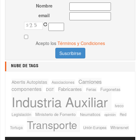
Nombre
email
Acepto los
Términos y Condiciones
NUBE DE TAGS
Camiones
Abertis Autopistas
Asociaciones
componentes
Fabricantes
Furgonetas
DGT
Ferias
Industria Auxiliar
Iveco
Ministerio de Fomento
Legislación
Neumaticos
Red
opinión
Transporte
Wtransnet
Tortuga
Unión Europea