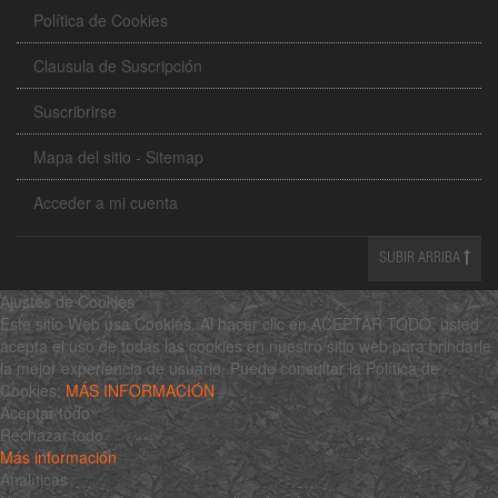
Política de Cookies
Clausula de Suscripción
Suscribrirse
Mapa del sitio - Sitemap
Acceder a mi cuenta
SUBIR ARRIBA
Ajustes de Cookies
Este sitio Web usa Cookies. Al hacer clic en ACEPTAR TODO, usted
acepta el uso de todas las cookies en nuestro sitio web para brindarle
la mejor experiencia de usuario. Puede consultar la Política de
Cookies:
MÁS INFORMACIÓN
Aceptar todo
Rechazar todo
Más información
Analíticas