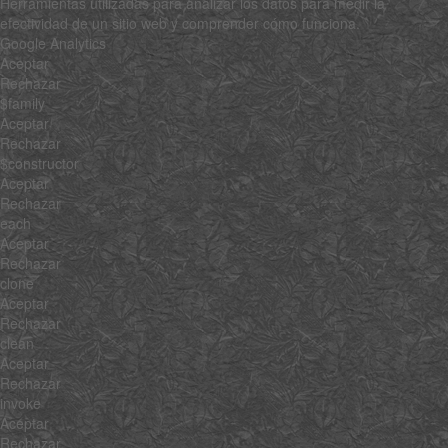
Herramientas utilizadas para analizar los datos para medir la
efectividad de un sitio web y comprender cómo funciona.
Google Analytics
Aceptar
Rechazar
$family
Aceptar
Rechazar
$constructor
Aceptar
Rechazar
each
Aceptar
Rechazar
clone
Aceptar
Rechazar
clean
Aceptar
Rechazar
invoke
Aceptar
Rechazar