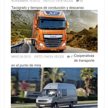
NOVIEMBRE 19 2012
VISTO 271918 VECES
95
Tacógrafo y tiempos de conducción y descanso
Cooperativas
MAYO 24 2013
VISTO 104024 VECES
47
de transporte
en el punto de mira