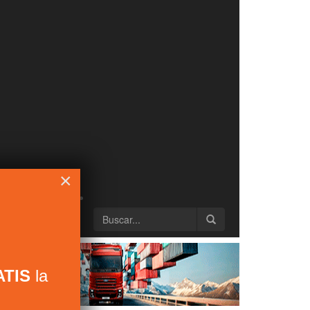
×
TIS
la