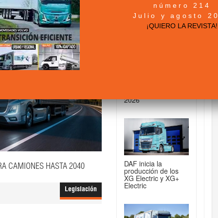
número 214
DE CAMIONES...
Julio y agosto 2
¡QUIERO LA REVISTA!
Mercado de
camiones en
España: récord de
matriculaciones en
2026
DAF inicia la
RA CAMIONES HASTA 2040
producción de los
XG Electric y XG+
Electric
Legislación