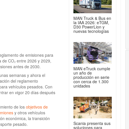
MAN Truck & Bus en
la IAA 2026: eTGM,
D30 PowerLion y
nuevas tecnologías
reglamento de emisiones para
a de CO₂ entre 2026 y 2029,
isiones antes de 2030.
MAN eTruck cumple
un año de
 unas semanas y ahora el
producción en serie
ación del reglamento
con cerca de 1.300
unidades
 para vehículos pesados. Con
ntrar en vigor 20 días después
limiento de los
objetivos de
amiones
y otros vehículos
n económica, la transición
Scania presenta sus
ansporte pesado.
soluciones para