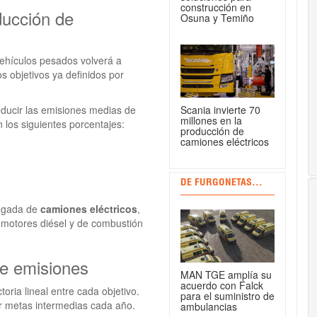
construcción en
ducción de
Osuna y Temiño
ehículos pesados volverá a
s objetivos ya definidos por
Scania invierte 70
educir las emisiones medias de
millones en la
 los siguientes porcentajes:
producción de
camiones eléctricos
DE FURGONETAS...
legada de
camiones eléctricos
,
 motores diésel y de combustión
de emisiones
MAN TGE amplía su
acuerdo con Falck
oria lineal entre cada objetivo.
para el suministro de
lir metas intermedias cada año.
ambulancias