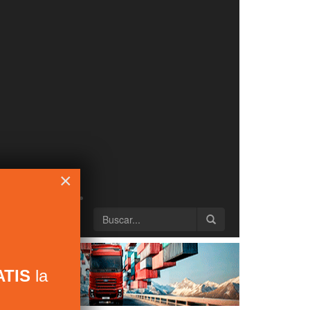
×
TIS
la