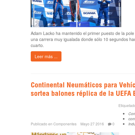
Adam Lacko ha mantenido el primer puesto de la pol
una carrera muy igualada donde sólo 10 segundos han 
cuarto.
Leer más ...
Continental Neumáticos para Vehí
sortea balones réplica de la UEFA
Etiqueta
Con
com
Publicado en
Componentes
Mayo 27 2016
0
Indu