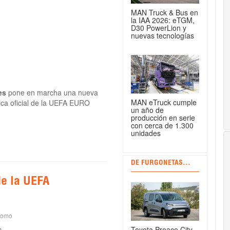
MAN Truck & Bus en
la IAA 2026: eTGM,
D30 PowerLion y
nuevas tecnologías
es
pone en marcha una nueva
MAN eTruck cumple
ca oficial de la UEFA EURO
un año de
producción en serie
con cerca de 1.300
unidades
DE FURGONETAS...
de la UEFA
como
Toyota Proace City
n