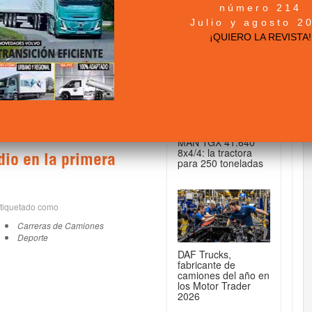
número 214
+ NOTICIAS...
Julio y agosto 2
¡QUIERO LA REVISTA!
DE CAMIONES...
la Web de CamionActualidad.es
MAN TGX 41.640
8x4/4: la tractora
dio en la primera
para 250 toneladas
tiquetado como
Carreras de Camiones
Deporte
DAF Trucks,
fabricante de
camiones del año en
los Motor Trader
2026