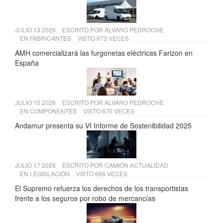
JULIO 13 2026
ESCRITO POR
ALVARO PEDROCHE
EN
FABRICANTES
VISTO 673 VECES
AMH comercializará las furgonetas eléctricas Farizon en
España
JULIO 15 2026
ESCRITO POR
ALVARO PEDROCHE
EN
COMPONENTES
VISTO 670 VECES
Andamur presenta su VI Informe de Sostenibilidad 2025
JULIO 17 2026
ESCRITO POR
CAMIÓN ACTUALIDAD
EN
LEGISLACIÓN
VISTO 668 VECES
El Supremo refuerza los derechos de los transportistas
frente a los seguros por robo de mercancías