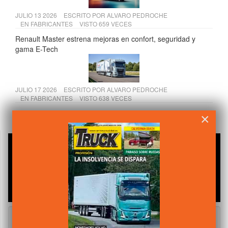
JULIO 13 2026
ESCRITO POR
ALVARO PEDROCHE
EN
FABRICANTES
VISTO 659 VECES
Renault Master estrena mejoras en confort, seguridad y
gama E-Tech
JULIO 17 2026
ESCRITO POR
ALVARO PEDROCHE
EN
FABRICANTES
VISTO 638 VECES
MAN Truck & Bus en la IAA 2026: eTGM, D30 PowerLion y
×
nuevas tecnologías