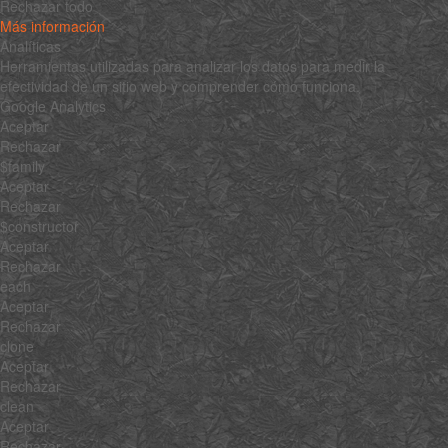
Rechazar todo
Más información
Analíticas
Herramientas utilizadas para analizar los datos para medir la
efectividad de un sitio web y comprender cómo funciona.
Google Analytics
Aceptar
Rechazar
$family
Aceptar
Rechazar
$constructor
Aceptar
Rechazar
each
Aceptar
Rechazar
clone
Aceptar
Rechazar
clean
Aceptar
Rechazar