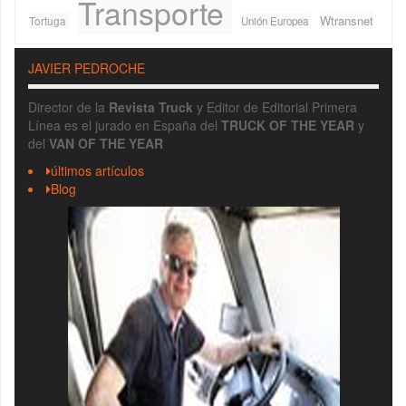
Transporte
Wtransnet
Tortuga
Unión Europea
JAVIER PEDROCHE
Director de la
Revista Truck
y Editor de Editorial Primera
Línea es el jurado en España del
TRUCK OF THE YEAR
y
del
VAN OF THE YEAR
últimos artículos
Blog