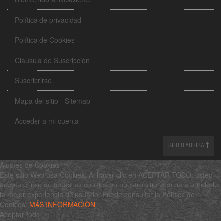
Política de privacidad
Política de Cookies
Clausula de Suscripción
Suscribrirse
Mapa del sitio - Sitemap
Acceder a mi cuenta
SUBIR ARRIBA
Ajustes de Cookies
Este sitio Web usa Cookies. Al hacer clic en ACEPTAR TODO, usted
acepta el uso de todas las cookies en nuestro sitio web para brindarle
la mejor experiencia de usuario. Puede consultar la Política de
Cookies:
MÁS INFORMACIÓN
Aceptar todo