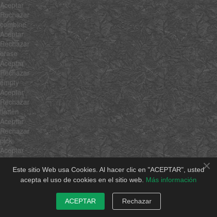
Aceptar
Rechazar
combine
Aceptar
Rechazar
erase
Aceptar
Rechazar
empty
Aceptar
Rechazar
flatten
Aceptar
Rechazar
pick
Aceptar
Rechazar
×
hexToRgb
Este sitio Web usa Cookies. Al hacer clic en "ACEPTAR", usted
Aceptar
acepta el uso de cookies en el sitio web.
Más información
Rechazar
rgbToHex
ACEPTAR
Rechazar
Aceptar