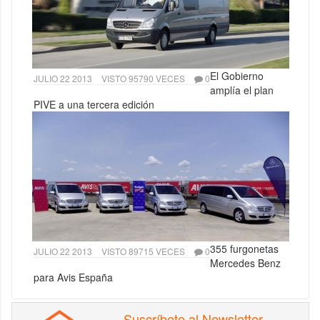
El Gobierno
JULIO 22 2013
VISTO 95790 VECES
0
amplía el plan
PIVE a una tercera edición
355 furgonetas
JULIO 22 2013
VISTO 89715 VECES
0
Mercedes Benz
para Avis España
Suscríbete al Newsletter