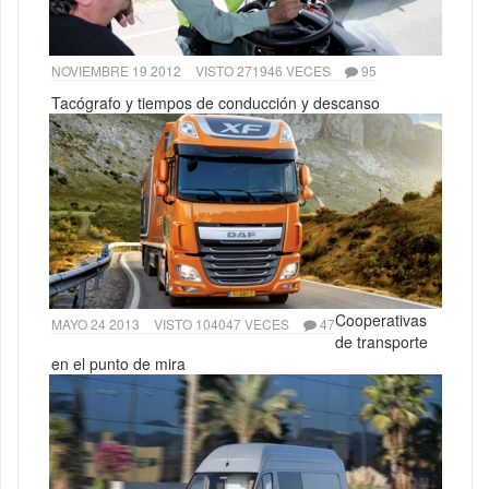
NOVIEMBRE 19 2012
VISTO 271946 VECES
95
Tacógrafo y tiempos de conducción y descanso
Cooperativas
MAYO 24 2013
VISTO 104047 VECES
47
de transporte
en el punto de mira