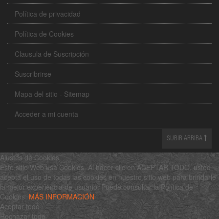
Política de privacidad
Política de Cookies
Clausula de Suscripción
Suscribrirse
Mapa del sitio - Sitemap
Acceder a mi cuenta
SUBIR ARRIBA
Ajustes de Cookies
Este sitio Web usa Cookies. Al hacer clic en ACEPTAR TODO, usted
acepta el uso de todas las cookies en nuestro sitio web para brindarle
la mejor experiencia de usuario. Puede consultar la Política de
Cookies:
MÁS INFORMACIÓN
Aceptar todo
Rechazar todo