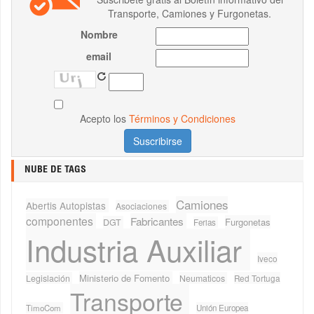
Transporte, Camiones y Furgonetas.
Nombre
email
Acepto los
Términos y Condiciones
NUBE DE TAGS
Camiones
Abertis Autopistas
Asociaciones
componentes
Fabricantes
Furgonetas
DGT
Ferias
Industria Auxiliar
Iveco
Ministerio de Fomento
Legislación
Neumaticos
Red Tortuga
Transporte
TimoCom
Unión Europea