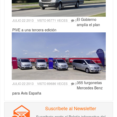
El Gobierno
JULIO 22 2013
VISTO 95771 VECES
0
amplía el plan
PIVE a una tercera edición
355 furgonetas
JULIO 22 2013
VISTO 89686 VECES
0
Mercedes Benz
para Avis España
Suscríbete al Newsletter
Suscribete gratis al Boletín informativo del