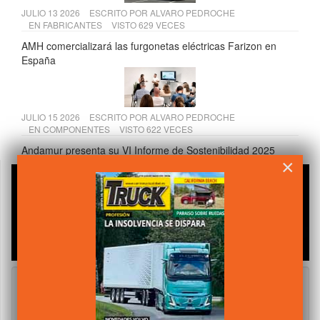
JULIO 13 2026
ESCRITO POR
ALVARO PEDROCHE
EN
FABRICANTES
VISTO 629 VECES
AMH comercializará las furgonetas eléctricas Farizon en
España
JULIO 15 2026
ESCRITO POR
ALVARO PEDROCHE
EN
COMPONENTES
VISTO 622 VECES
Andamur presenta su VI Informe de Sostenibilidad 2025
×