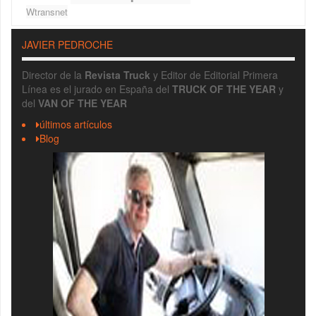
Wtransnet
JAVIER PEDROCHE
Director de la
Revista Truck
y Editor de Editorial Primera
Línea es el jurado en España del
TRUCK OF THE YEAR
y
del
VAN OF THE YEAR
últimos artículos
Blog