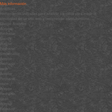
Más información
Analíticas
Herramientas utilizadas para analizar los datos para medir la
efectividad de un sitio web y comprender cómo funciona.
Google Analytics
Aceptar
Rechazar
$family
Aceptar
Rechazar
$constructor
Aceptar
Rechazar
each
Aceptar
Rechazar
clone
Aceptar
Rechazar
clean
Aceptar
Rechazar