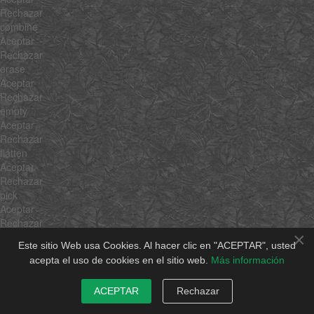
Rechazar
combine
Aceptar
Rechazar
erase
Aceptar
Rechazar
empty
Aceptar
Rechazar
flatten
Aceptar
Rechazar
pick
Aceptar
Rechazar
×
hexToRgb
Este sitio Web usa Cookies. Al hacer clic en "ACEPTAR", usted
Aceptar
acepta el uso de cookies en el sitio web.
Más información
Rechazar
rgbToHex
ACEPTAR
Rechazar
Aceptar
Rechazar