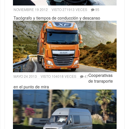
NOVIEMBRE 19 2012
VISTO 271913 VECES
95
Tacógrafo y tiempos de conducción y descanso
Cooperativas
MAYO 24 2013
VISTO 104018 VECES
47
de transporte
en el punto de mira