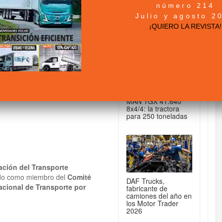
número 214
+ NOTICIAS...
Julio y agosto 2
o en la IRU,
¡QUIERO LA REVISTA!
ña en el transporte
DE CAMIONES...
MAN TGX 41.640
8x4/4: la tractora
para 250 toneladas
ación del Transporte
gido como miembro del
Comité
DAF Trucks,
acional de Transporte por
fabricante de
camiones del año en
los Motor Trader
2026