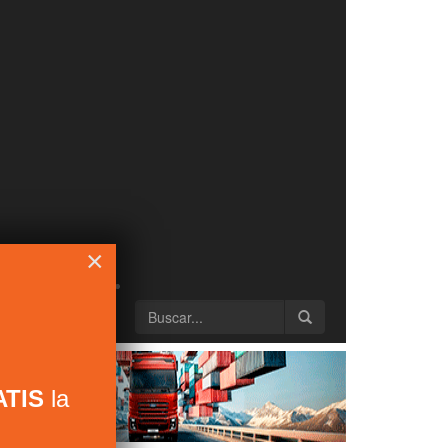
×
TIS
la