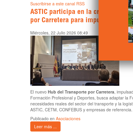
Suscribirse a este canal RSS
ASTIC participa en la creación del
por Carretera para impulsar la For
Miércoles, 22 Julio 2026 08:49
El nuevo
Hub del Transporte por Carretera
, impulsa
Formación Profesional y Deportes, busca adaptar la F
necesidades reales del sector del transporte y la logís
ASTIC, CETM, CONFEBUS y empresas de referencia.
Publicado en
Asociaciones
Leer más ...