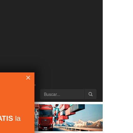
×
TIS
la