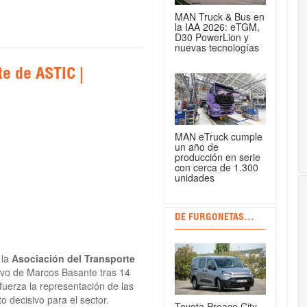
MAN Truck & Bus en
la IAA 2026: eTGM,
D30 PowerLion y
nuevas tecnologías
te de ASTIC |
MAN eTruck cumple
un año de
producción en serie
con cerca de 1.300
unidades
DE FURGONETAS...
 la
Asociación del Transporte
evo de Marcos Basante tras 14
fuerza la representación de las
decisivo para el sector.
Toyota Proace City