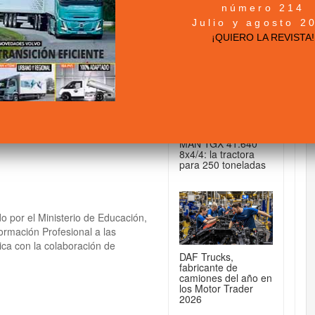
número 214
+ NOTICIAS...
Julio y agosto 2
 Hub del Transporte
¡QUIERO LA REVISTA!
mación Profesional
DE CAMIONES...
MAN TGX 41.640
8x4/4: la tractora
para 250 toneladas
do por el Ministerio de Educación,
ormación Profesional a las
tica con la colaboración de
DAF Trucks,
fabricante de
camiones del año en
los Motor Trader
2026