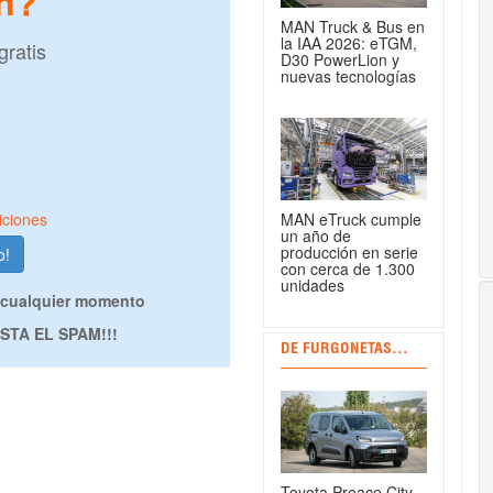
n?
MAN Truck & Bus en
la IAA 2026: eTGM,
gratis
D30 PowerLion y
nuevas tecnologías
MAN eTruck cumple
iciones
un año de
producción en serie
con cerca de 1.300
unidades
 cualquier momento
TA EL SPAM!!!
DE FURGONETAS...
Toyota Proace City