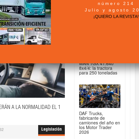
número 214
+ NOTICIAS...
Julio y agosto 2
¡QUIERO LA REVISTA!
DE CAMIONES...
MAN TGX 41.640
8x4/4: la tractora
para 250 toneladas
RÁN A LA NORMALIDAD EL 1
DAF Trucks,
fabricante de
camiones del año en
los Motor Trader
32
Legislación
2026