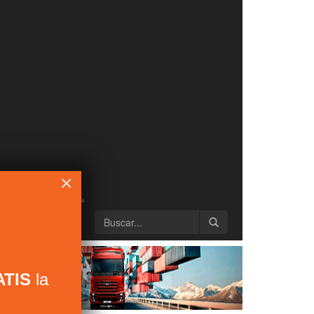
×
TIS
la