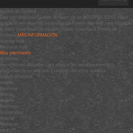
Ajustes de Cookies
Este sitio Web usa Cookies. Al hacer clic en ACEPTAR TODO, usted
acepta el uso de todas las cookies en nuestro sitio web para brindarle
la mejor experiencia de usuario. Puede consultar la Política de
Cookies:
MÁS INFORMACIÓN
Aceptar todo
Rechazar todo
Más información
Analíticas
Herramientas utilizadas para analizar los datos para medir la
efectividad de un sitio web y comprender cómo funciona.
Google Analytics
Aceptar
Rechazar
$family
Aceptar
Rechazar
$constructor
Aceptar
Rechazar
each