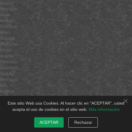
Aceptar
Rechazar
clone
Aceptar
Rechazar
clean
Aceptar
Rechazar
invoke
Aceptar
Rechazar
associate
Aceptar
Rechazar
link
Aceptar
Rechazar
×
contains
Este sitio Web usa Cookies. Al hacer clic en "ACEPTAR", usted
Aceptar
acepta el uso de cookies en el sitio web.
Más información
Rechazar
append
ACEPTAR
Rechazar
Aceptar