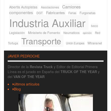
Camiones
Abertis Autopistas
Asociaciones
componentes
Fabricantes
Furgonetas
DGT
Ferias
Industria Auxiliar
Iveco
Ministerio de Fomento
Legislación
Neumaticos
Red
opinión
Transporte
Wtransnet
Tortuga
Unión Europea
JAVIER PEDROCHE
Director de la
Revista Truck
y Editor de Editorial Primera
Línea es el jurado en España del
TRUCK OF THE YEAR
y
del
VAN OF THE YEAR
últimos artículos
Blog