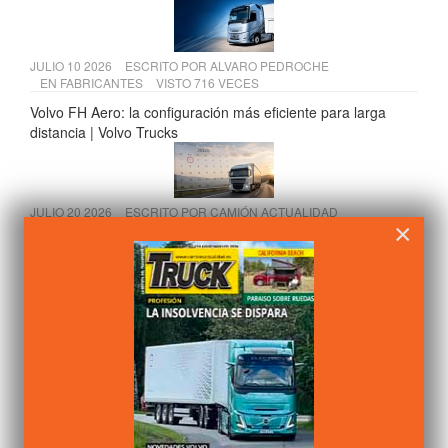
JULIO 10 2026
ESCRITO POR
ALVARO PEDROCHE
EN
FABRICANTES
VISTO 716 VECES
Volvo FH Aero: la configuración más eficiente para larga
distancia | Volvo Trucks
JULIO 20 2026
ESCRITO POR
CAMIÓN ACTUALIDAD
×
EN
LEGISLACIÓN
VISTO 683 VECES
Tres cambios clave para el transporte de mercancías desde
julio de 2026
JULIO 15 2026
ESCRITO POR
ALVARO PEDROCHE
EN
FABRICANTES
VISTO 675 VECES
Scania presenta sus soluciones para construcción en Osuna
y Temiño