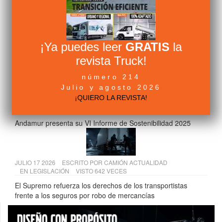
JULIO 13 2026
ESCRITO POR
ALVARO PEDROCHE
EN
FABRICANTES
VISTO 654 VECES
¡Ya puedes leer
GRATIS
la
AMH comercializará las furgonetas eléctricas Farizon en
revista Truck!
España
número 214
Julio y agosto 2026
¡QUIERO LA REVISTA!
JULIO 15 2026
ESCRITO POR
ALVARO PEDROCHE
EN
COMPONENTES
VISTO 652 VECES
Andamur presenta su VI Informe de Sostenibilidad 2025
JULIO 17 2026
ESCRITO POR
CAMIÓN ACTUALIDAD
EN
LEGISLACIÓN
VISTO 642 VECES
El Supremo refuerza los derechos de los transportistas
frente a los seguros por robo de mercancías