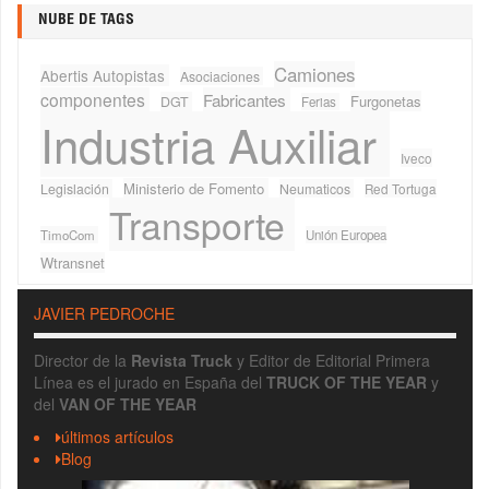
NUBE DE TAGS
Camiones
Abertis Autopistas
Asociaciones
componentes
Fabricantes
Furgonetas
DGT
Ferias
Industria Auxiliar
Iveco
Ministerio de Fomento
Legislación
Neumaticos
Red Tortuga
Transporte
TimoCom
Unión Europea
Wtransnet
JAVIER PEDROCHE
Director de la
Revista Truck
y Editor de Editorial Primera
Línea es el jurado en España del
TRUCK OF THE YEAR
y
del
VAN OF THE YEAR
últimos artículos
Blog