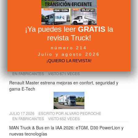
frente a los seguros por robo de mercancías
¡Ya puedes leer
GRATIS
la
JULIO 15 2026
ESCRITO POR
ALVARO PEDROCHE
EN
COMPONENTES
VISTO 678 VECES
revista Truck!
Andamur presenta su VI Informe de Sostenibilidad 2025
número 214
Julio y agosto 2026
¡QUIERO LA REVISTA!
JULIO 13 2026
ESCRITO POR
ALVARO PEDROCHE
EN
FABRICANTES
VISTO 671 VECES
Renault Master estrena mejoras en confort, seguridad y
gama E-Tech
JULIO 17 2026
ESCRITO POR
ALVARO PEDROCHE
EN
FABRICANTES
VISTO 652 VECES
MAN Truck & Bus en la IAA 2026: eTGM, D30 PowerLion y
nuevas tecnologías