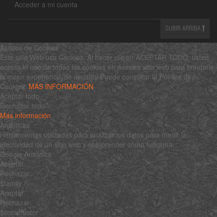
Acceder a mi cuenta
SUBIR ARRIBA
Ajustes de Cookies
Este sitio Web usa Cookies. Al hacer clic en ACEPTAR TODO, usted
acepta el uso de todas las cookies en nuestro sitio web para brindarle
la mejor experiencia de usuario. Puede consultar la Política de
Cookies:
MÁS INFORMACIÓN
Aceptar todo
Rechazar todo
Más información
Analíticas
Herramientas utilizadas para analizar los datos para medir la
efectividad de un sitio web y comprender cómo funciona.
Google Analytics
Aceptar
Rechazar
$family
Aceptar
Rechazar
$constructor