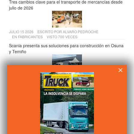
Tres cambios clave para el transporte de mercancías desde
julio de 2026
JULIO 15 2026
ESCRITO POR
ALVARO PEDROCHE
EN
FABRICANTES
VISTO 700 VECES
Scania presenta sus soluciones para construcción en Osuna
y Temiño
×
JULIO 13 2026
ESCRITO POR
ALVARO PEDROCHE
EN
FABRICANTES
VISTO 681 VECES
AMH comercializará las furgonetas eléctricas Farizon en
España
JULIO 17 2026
ESCRITO POR
CAMIÓN ACTUALIDAD
EN
LEGISLACIÓN
VISTO 679 VECES
El Supremo refuerza los derechos de los transportistas