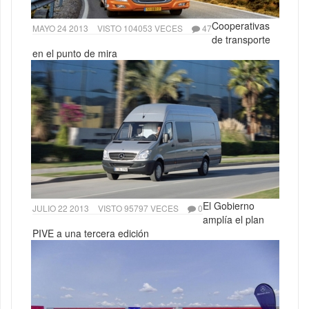
Cooperativas
MAYO 24 2013
VISTO 104053 VECES
47
de transporte
en el punto de mira
El Gobierno
JULIO 22 2013
VISTO 95797 VECES
0
amplía el plan
PIVE a una tercera edición