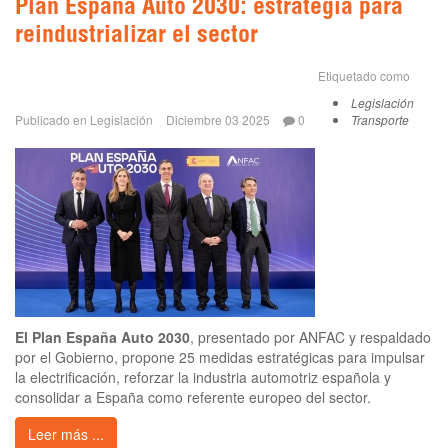
Plan España Auto 2030: estrategia para
reindustrializar el sector
Etiquetado como
Legislación
Publicado en
Legislación
Diciembre 03 2025
0
Transporte
El Plan España Auto 2030
, presentado por ANFAC y respaldado
por el Gobierno, propone 25 medidas estratégicas para impulsar
la electrificación, reforzar la industria automotriz española y
consolidar a España como referente europeo del sector.
Leer más ...