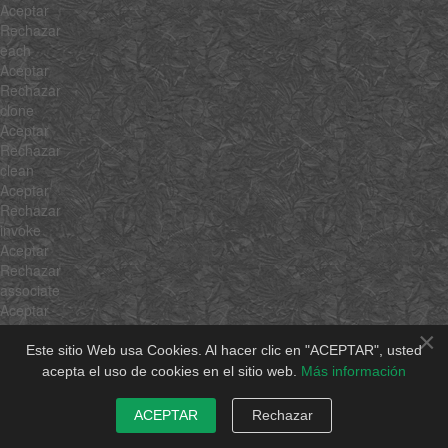
Aceptar
Rechazar
each
Aceptar
Rechazar
clone
Aceptar
Rechazar
clean
Aceptar
Rechazar
invoke
Aceptar
Rechazar
associate
Aceptar
Rechazar
×
link
Este sitio Web usa Cookies. Al hacer clic en "ACEPTAR", usted
Aceptar
acepta el uso de cookies en el sitio web.
Más información
Rechazar
contains
ACEPTAR
Rechazar
Aceptar