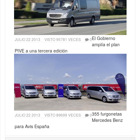
El Gobierno
JULIO 22 2013
VISTO 95781 VECES
0
amplía el plan
PIVE a una tercera edición
355 furgonetas
JULIO 22 2013
VISTO 89699 VECES
0
Mercedes Benz
para Avis España