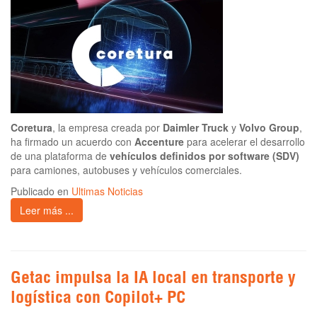
Coretura
, la empresa creada por
Daimler Truck
y
Volvo Group
,
ha firmado un acuerdo con
Accenture
para acelerar el desarrollo
de una plataforma de
vehículos definidos por software (SDV)
para camiones, autobuses y vehículos comerciales.
Publicado en
Ultimas Noticias
Leer más ...
Getac impulsa la IA local en transporte y
logística con Copilot+ PC