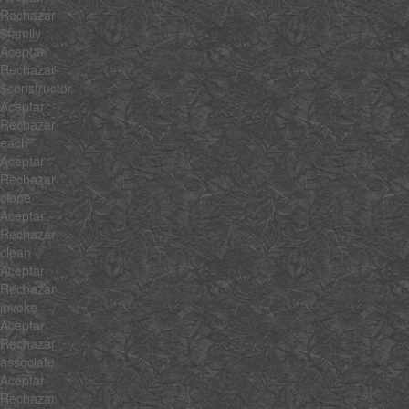
Rechazar
$family
Aceptar
Rechazar
$constructor
Aceptar
Rechazar
each
Aceptar
Rechazar
clone
Aceptar
Rechazar
clean
Aceptar
Rechazar
invoke
Aceptar
Rechazar
associate
Aceptar
Rechazar