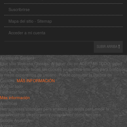
Suscribrirse
Mapa del sitio - Sitemap
Acceder a mi cuenta
SUBIR ARRIBA
Ajustes de Cookies
Este sitio Web usa Cookies. Al hacer clic en ACEPTAR TODO, usted
acepta el uso de todas las cookies en nuestro sitio web para brindarle
la mejor experiencia de usuario. Puede consultar la Política de
Cookies:
MÁS INFORMACIÓN
Aceptar todo
Rechazar todo
Más información
Analíticas
Herramientas utilizadas para analizar los datos para medir la
efectividad de un sitio web y comprender cómo funciona.
Google Analytics
Aceptar