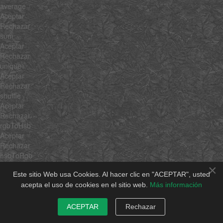
average
Aceptar
Rechazar
sum
Aceptar
Rechazar
unique
Aceptar
Rechazar
shuffle
Aceptar
Rechazar
rgbToHsb
Aceptar
Rechazar
hsbToRgb
Aceptar
×
Rechazar
Este sitio Web usa Cookies. Al hacer clic en "ACEPTAR", usted
$family
acepta el uso de cookies en el sitio web.
Más información
$hidden
Aceptar
ACEPTAR
Rechazar
Rechazar