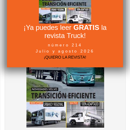
¡Ya puedes leer
GRATIS
la
revista Truck!
número 214
Julio y agosto 2026
¡QUIERO LA REVISTA!