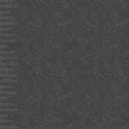
Rechazar
empty
Aceptar
Rechazar
flatten
Aceptar
Rechazar
pick
Aceptar
Rechazar
hexToRgb
Aceptar
Rechazar
rgbToHex
Aceptar
Rechazar
min
Aceptar
Rechazar
max
Aceptar
Rechazar