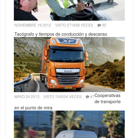
NOVIEMBRE 19 2012
VISTO 271936 VECES
95
Tacógrafo y tiempos de conducción y descanso
Cooperativas
MAYO 24 2013
VISTO 104034 VECES
47
de transporte
en el punto de mira