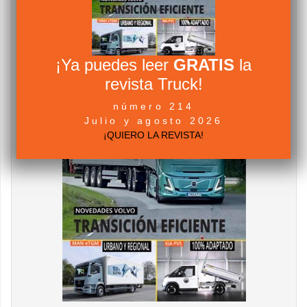
¡Ya puedes leer
GRATIS
la
revista Truck!
número 214
Julio y agosto 2026
¡QUIERO LA REVISTA!