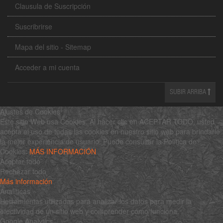
Clausula de Suscripción
Suscribrirse
Mapa del sitio - Sitemap
Acceder a mi cuenta
SUBIR ARRIBA
Ajustes de Cookies
Este sitio Web usa Cookies. Al hacer clic en ACEPTAR TODO, usted
acepta el uso de todas las cookies en nuestro sitio web para brindarle
la mejor experiencia de usuario. Puede consultar la Política de
Cookies:
MÁS INFORMACIÓN
Aceptar todo
Rechazar todo
Más información
Analíticas
Herramientas utilizadas para analizar los datos para medir la
efectividad de un sitio web y comprender cómo funciona.
Google Analytics