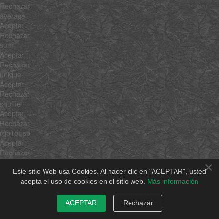
Rechazar
average
Aceptar
Rechazar
sum
Aceptar
Rechazar
unique
Aceptar
Rechazar
shuffle
Aceptar
Rechazar
rgbToHsb
Aceptar
Rechazar
hsbToRgb
×
Aceptar
Este sitio Web usa Cookies. Al hacer clic en "ACEPTAR", usted
Rechazar
acepta el uso de cookies en el sitio web.
Más información
$family
$hidden
ACEPTAR
Rechazar
Aceptar