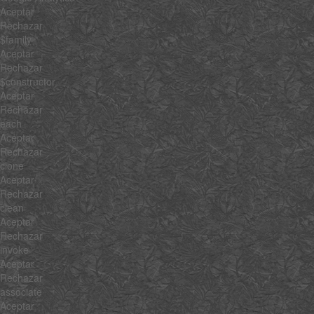
Aceptar
Rechazar
$family
Aceptar
Rechazar
$constructor
Aceptar
Rechazar
each
Aceptar
Rechazar
clone
Aceptar
Rechazar
clean
Aceptar
Rechazar
invoke
Aceptar
Rechazar
associate
Aceptar