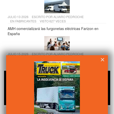
JULIO 13 2026
ESCRITO POR
ALVARO PEDROCHE
EN
FABRICANTES
VISTO 627 VECES
AMH comercializará las furgonetas eléctricas Farizon en
España
JULIO 15 2026
ESCRITO POR
ALVARO PEDROCHE
×
EN
COMPONENTES
VISTO 621 VECES
Andamur presenta su VI Informe de Sostenibilidad 2025