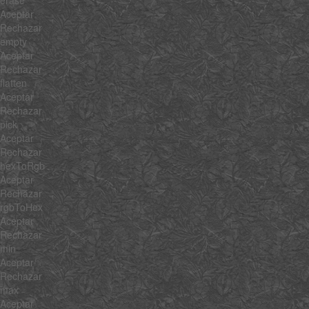
Aceptar
Rechazar
empty
Aceptar
Rechazar
flatten
Aceptar
Rechazar
pick
Aceptar
Rechazar
hexToRgb
Aceptar
Rechazar
rgbToHex
Aceptar
Rechazar
min
Aceptar
Rechazar
max
Aceptar