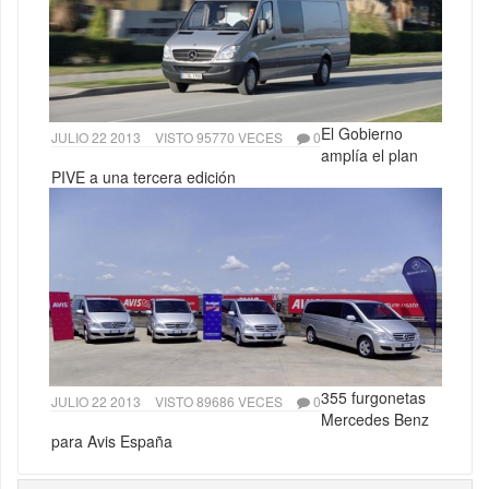
El Gobierno
JULIO 22 2013
VISTO 95770 VECES
0
amplía el plan
PIVE a una tercera edición
355 furgonetas
JULIO 22 2013
VISTO 89686 VECES
0
Mercedes Benz
para Avis España