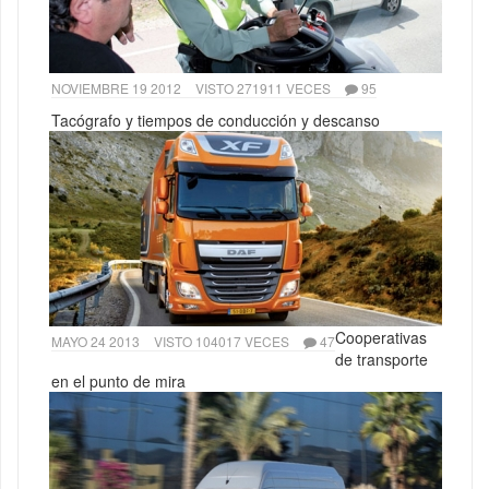
NOVIEMBRE 19 2012
VISTO 271911 VECES
95
Tacógrafo y tiempos de conducción y descanso
Cooperativas
MAYO 24 2013
VISTO 104017 VECES
47
de transporte
en el punto de mira