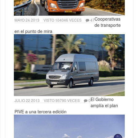
Cooperativas
MAYO 24 2013
VISTO 104046 VECES
47
de transporte
en el punto de mira
El Gobierno
JULIO 22 2013
VISTO 95790 VECES
0
amplía el plan
PIVE a una tercera edición