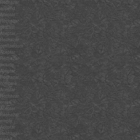
Rechazar
append
Aceptar
Rechazar
getLast
Aceptar
Rechazar
getRandom
Aceptar
Rechazar
include
Aceptar
Rechazar
combine
Aceptar
Rechazar
erase
Aceptar
Rechazar
empty
Aceptar
Rechazar
flatten