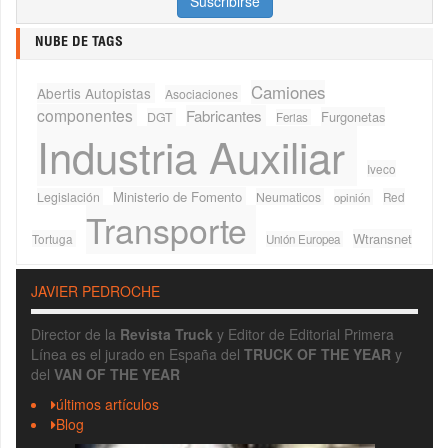
NUBE DE TAGS
Camiones
Abertis Autopistas
Asociaciones
componentes
Fabricantes
Furgonetas
DGT
Ferias
Industria Auxiliar
Iveco
Ministerio de Fomento
Legislación
Neumaticos
Red
opinión
Transporte
Wtransnet
Tortuga
Unión Europea
JAVIER PEDROCHE
Director de la
Revista Truck
y Editor de Editorial Primera
Línea es el jurado en España del
TRUCK OF THE YEAR
y
del
VAN OF THE YEAR
últimos artículos
Blog