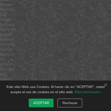
Aceptar
Rechazar
pick
Aceptar
Rechazar
hexToRgb
Aceptar
Rechazar
rgbToHex
Aceptar
Rechazar
min
Aceptar
Rechazar
max
Aceptar
×
Rechazar
Este sitio Web usa Cookies. Al hacer clic en "ACEPTAR", usted
average
acepta el uso de cookies en el sitio web.
Más información
Aceptar
Rechazar
ACEPTAR
Rechazar
sum
Aceptar