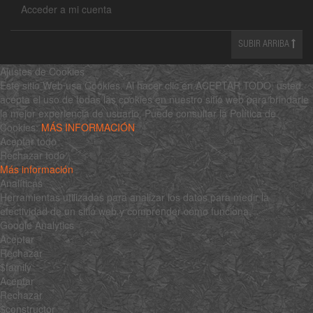
Acceder a mi cuenta
SUBIR ARRIBA
Ajustes de Cookies
Este sitio Web usa Cookies. Al hacer clic en ACEPTAR TODO, usted
acepta el uso de todas las cookies en nuestro sitio web para brindarle
la mejor experiencia de usuario. Puede consultar la Política de
Cookies:
MÁS INFORMACIÓN
Aceptar todo
Rechazar todo
Más información
Analíticas
Herramientas utilizadas para analizar los datos para medir la
efectividad de un sitio web y comprender cómo funciona.
Google Analytics
Aceptar
Rechazar
$family
Aceptar
Rechazar
$constructor