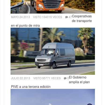
Cooperativas
MAYO 24 2013
VISTO 104019 VECES
47
de transporte
en el punto de mira
El Gobierno
JULIO 22 2013
VISTO 95771 VECES
0
amplía el plan
PIVE a una tercera edición