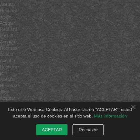
Aceptar
Rechazar
splice
Aceptar
Rechazar
unshift
Aceptar
Rechazar
concat
Aceptar
Rechazar
join
Aceptar
Rechazar
slice
Aceptar
Rechazar
×
Este sitio Web usa Cookies. Al hacer clic en "ACEPTAR", usted
indexOf
acepta el uso de cookies en el sitio web.
Más información
Aceptar
Rechazar
lastIndexOf
ACEPTAR
Rechazar
Aceptar