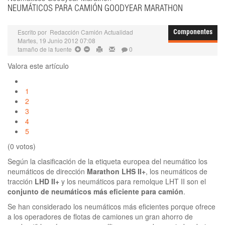
NEUMÁTICOS PARA CAMIÓN GOODYEAR MARATHON
Escrito por
Redacción Camión Actualidad
Componentes
Martes, 19 Junio 2012 07:08
tamaño de la fuente
0
Valora este artículo
1
2
3
4
5
(0 votos)
Según la clasificación de la etiqueta europea del neumático los
neumáticos de dirección
Marathon LHS II+
, los neumáticos de
tracción
LHD II+
y los neumáticos para remolque LHT II son el
conjunto de neumáticos más eficiente para camión
.
Se han considerado los neumáticos más eficientes porque ofrece
a los operadores de flotas de camiones un gran ahorro de