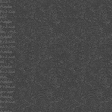
flatten
Aceptar
Rechazar
pick
Aceptar
Rechazar
hexToRgb
Aceptar
Rechazar
rgbToHex
Aceptar
Rechazar
min
Aceptar
Rechazar
max
Aceptar
Rechazar
average
Aceptar
Rechazar
sum
Aceptar