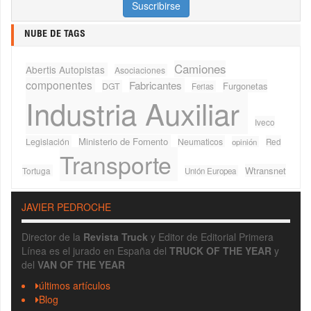
NUBE DE TAGS
Camiones
Abertis Autopistas
Asociaciones
componentes
Fabricantes
Furgonetas
DGT
Ferias
Industria Auxiliar
Iveco
Ministerio de Fomento
Legislación
Neumaticos
Red
opinión
Transporte
Wtransnet
Tortuga
Unión Europea
JAVIER PEDROCHE
Director de la
Revista Truck
y Editor de Editorial Primera
Línea es el jurado en España del
TRUCK OF THE YEAR
y
del
VAN OF THE YEAR
últimos artículos
Blog