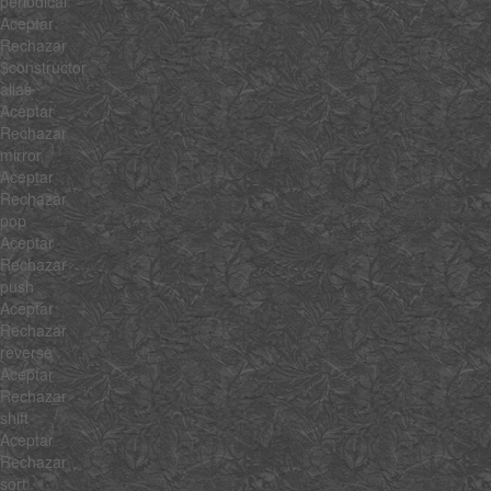
periodical
Aceptar
Rechazar
$constructor
alias
Aceptar
Rechazar
mirror
Aceptar
Rechazar
pop
Aceptar
Rechazar
push
Aceptar
Rechazar
reverse
Aceptar
Rechazar
shift
Aceptar
Rechazar
sort