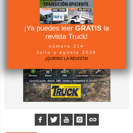
¡Ya puedes leer
GRATIS
la
revista Truck!
número 214
Julio y agosto 2026
¡QUIERO LA REVISTA!