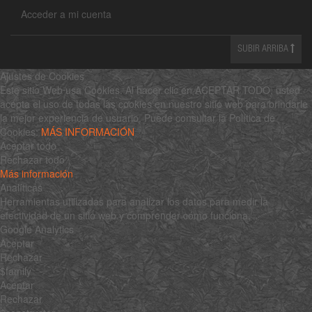
Acceder a mi cuenta
SUBIR ARRIBA
Ajustes de Cookies
Este sitio Web usa Cookies. Al hacer clic en ACEPTAR TODO, usted
acepta el uso de todas las cookies en nuestro sitio web para brindarle
la mejor experiencia de usuario. Puede consultar la Política de
Cookies:
MÁS INFORMACIÓN
Aceptar todo
Rechazar todo
Más información
Analíticas
Herramientas utilizadas para analizar los datos para medir la
efectividad de un sitio web y comprender cómo funciona.
Google Analytics
Aceptar
Rechazar
$family
Aceptar
Rechazar