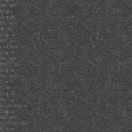
Rechazar
unique
Aceptar
Rechazar
shuffle
Aceptar
Rechazar
rgbToHsb
Aceptar
Rechazar
hsbToRgb
Aceptar
Rechazar
$family
$hidden
Aceptar
Rechazar
overloadSetter
Aceptar
Rechazar
overloadGetter
Aceptar