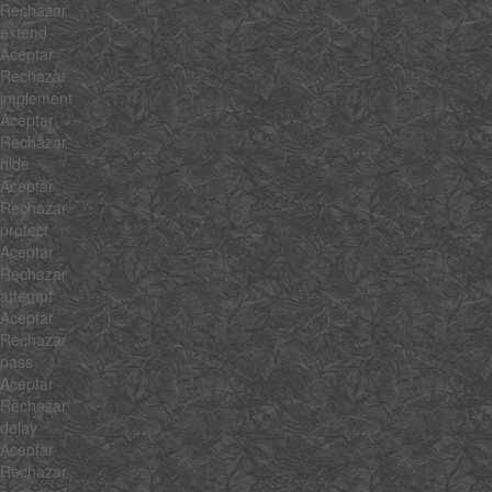
Rechazar
extend
Aceptar
Rechazar
implement
Aceptar
Rechazar
hide
Aceptar
Rechazar
protect
Aceptar
Rechazar
attempt
Aceptar
Rechazar
pass
Aceptar
Rechazar
delay
Aceptar
Rechazar