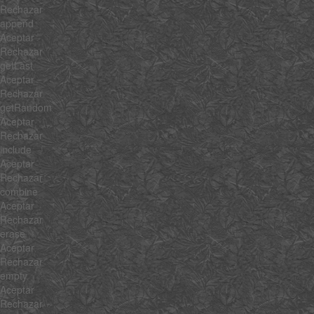
Rechazar
append
Aceptar
Rechazar
getLast
Aceptar
Rechazar
getRandom
Aceptar
Rechazar
include
Aceptar
Rechazar
combine
Aceptar
Rechazar
erase
Aceptar
Rechazar
empty
Aceptar
Rechazar