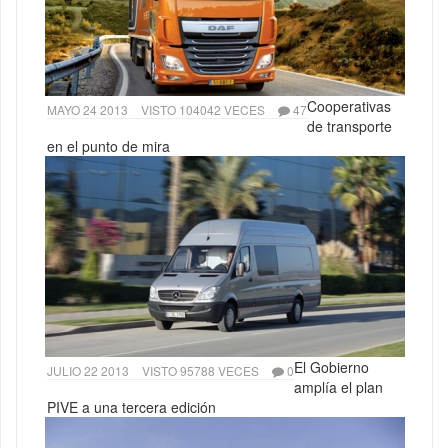
Cooperativas
MAYO 24 2013
VISTO 104042 VECES
47
de transporte
en el punto de mira
El Gobierno
JULIO 22 2013
VISTO 95788 VECES
0
amplía el plan
PIVE a una tercera edición