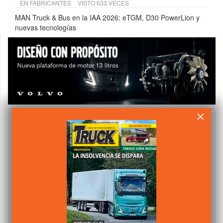
EN
FABRICANTES
VISTO 633 VECES
MAN Truck & Bus en la IAA 2026: eTGM, D30 PowerLion y
nuevas tecnologías
×