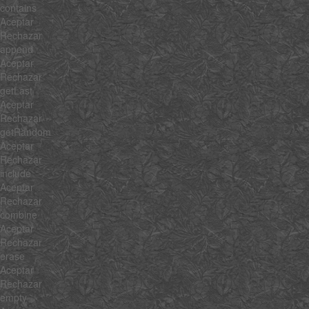
contains
Aceptar
Rechazar
append
Aceptar
Rechazar
getLast
Aceptar
Rechazar
getRandom
Aceptar
Rechazar
include
Aceptar
Rechazar
combine
Aceptar
Rechazar
erase
Aceptar
Rechazar
empty