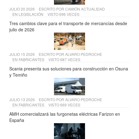
JULIO 20 2026
ESCRITO POR
CAMIÓN ACTUALIDAD
EN
LEGISLACIÓN
VISTO 696 VECES
Tres cambios clave para el transporte de mercancías desde
julio de 2026
JULIO 15 2026
ESCRITO POR
ALVARO PEDROCHE
EN
FABRICANTES
VISTO 687 VECES
Scania presenta sus soluciones para construcción en Osuna
y Temiño
JULIO 13 2026
ESCRITO POR
ALVARO PEDROCHE
EN
FABRICANTES
VISTO 669 VECES
AMH comercializará las furgonetas eléctricas Farizon en
España