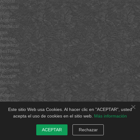
Aceptar
Rechazar
flatten
Aceptar
Rechazar
pick
Aceptar
Rechazar
hexToRgb
Aceptar
Rechazar
rgbToHex
Aceptar
Rechazar
min
Aceptar
Rechazar
×
max
Este sitio Web usa Cookies. Al hacer clic en "ACEPTAR", usted
Aceptar
acepta el uso de cookies en el sitio web.
Más información
Rechazar
average
ACEPTAR
Rechazar
Aceptar
Rechazar