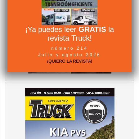
¡Ya puedes leer
GRATIS
la
revista Truck!
número 214
Julio y agosto 2026
¡QUIERO LA REVISTA!