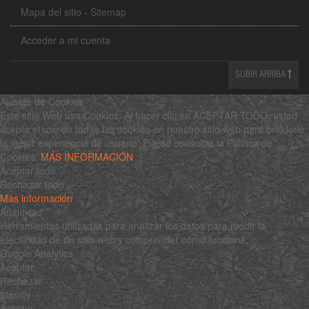
Mapa del sitio - Sitemap
Acceder a mi cuenta
SUBIR ARRIBA
Ajustes de Cookies
Este sitio Web usa Cookies. Al hacer clic en ACEPTAR TODO, usted
acepta el uso de todas las cookies en nuestro sitio web para brindarle
la mejor experiencia de usuario. Puede consultar la Política de
Cookies:
MÁS INFORMACIÓN
Aceptar todo
Rechazar todo
Más información
Analíticas
Herramientas utilizadas para analizar los datos para medir la
efectividad de un sitio web y comprender cómo funciona.
Google Analytics
Aceptar
Rechazar
$family
Aceptar