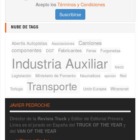
Acepto los
Términos y Condiciones
NUBE DE TAGS
Camiones
Abertis Autopistas
Asociaciones
componentes
Fabricantes
Furgonetas
DGT
Ferias
Industria Auxiliar
Iveco
Ministerio de Fomento
Legislación
Neumaticos
Red
opinión
Transporte
Wtransnet
Tortuga
Unión Europea
JAVIER PEDROCHE
Director de la
Revista Truck
y Editor de Editorial Primera
Línea es el jurado en España del
TRUCK OF THE YEAR
y
del
VAN OF THE YEAR