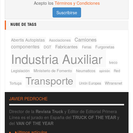
Acepto los
Términos y Condiciones
NUBE DE TAGS
Camiones
Abertis Autopistas
Asociaciones
componentes
Fabricantes
Furgonetas
DGT
Ferias
Industria Auxiliar
Iveco
Ministerio de Fomento
Legislación
Neumaticos
Red
opinión
Transporte
Wtransnet
Tortuga
Unión Europea
JAVIER PEDROCHE
Director de la
Revista Truck
y Editor de Editorial Primera
Línea es el jurado en España del
TRUCK OF THE YEAR
y
del
VAN OF THE YEAR
últimos artículos