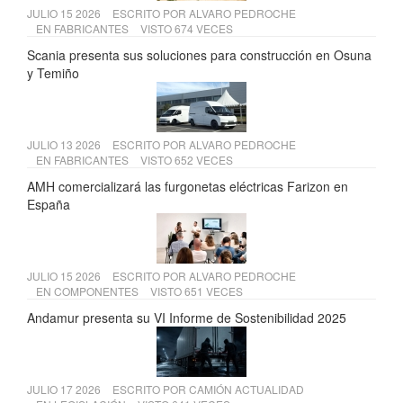
JULIO 15 2026
ESCRITO POR
ALVARO PEDROCHE
EN
FABRICANTES
VISTO 674 VECES
Scania presenta sus soluciones para construcción en Osuna
y Temiño
JULIO 13 2026
ESCRITO POR
ALVARO PEDROCHE
EN
FABRICANTES
VISTO 652 VECES
AMH comercializará las furgonetas eléctricas Farizon en
España
JULIO 15 2026
ESCRITO POR
ALVARO PEDROCHE
EN
COMPONENTES
VISTO 651 VECES
Andamur presenta su VI Informe de Sostenibilidad 2025
JULIO 17 2026
ESCRITO POR
CAMIÓN ACTUALIDAD