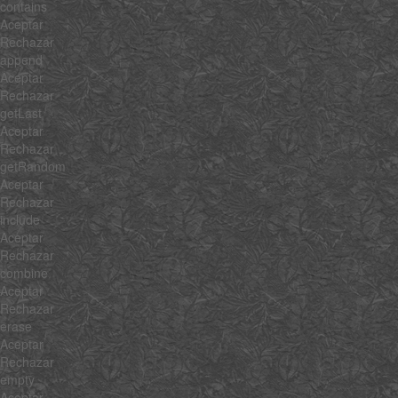
contains
Aceptar
Rechazar
append
Aceptar
Rechazar
getLast
Aceptar
Rechazar
getRandom
Aceptar
Rechazar
include
Aceptar
Rechazar
combine
Aceptar
Rechazar
erase
Aceptar
Rechazar
empty
Aceptar