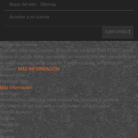
Mapa del sitio - Sitemap
Acceder a mi cuenta
SUBIR ARRIBA
Ajustes de Cookies
Este sitio Web usa Cookies. Al hacer clic en ACEPTAR TODO, usted
acepta el uso de todas las cookies en nuestro sitio web para brindarle
la mejor experiencia de usuario. Puede consultar la Política de
Cookies:
MÁS INFORMACIÓN
Aceptar todo
Rechazar todo
Más información
Analíticas
Herramientas utilizadas para analizar los datos para medir la
efectividad de un sitio web y comprender cómo funciona.
Google Analytics
Aceptar
Rechazar
$family
Aceptar