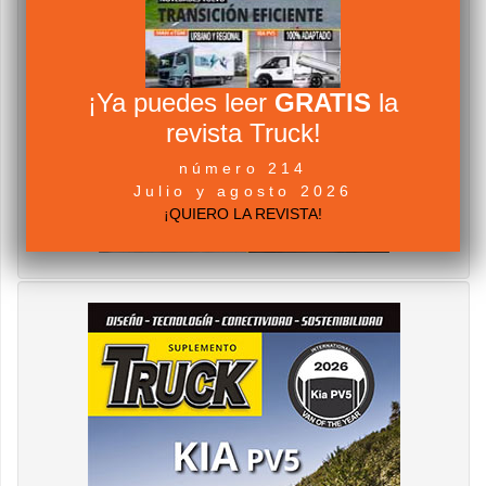
¡Ya puedes leer
GRATIS
la
revista Truck!
número 214
Julio y agosto 2026
¡QUIERO LA REVISTA!