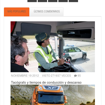
MÁS POPULARES
ÚLTIMOS COMENTARIOS
NOVIEMBRE 19 2012
VISTO 271937 VECES
95
Tacógrafo y tiempos de conducción y descanso