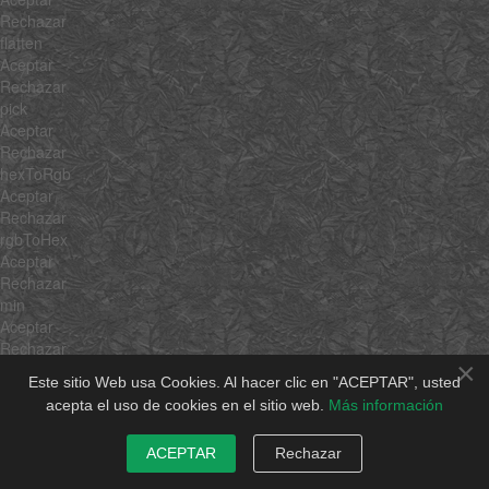
Rechazar
flatten
Aceptar
Rechazar
pick
Aceptar
Rechazar
hexToRgb
Aceptar
Rechazar
rgbToHex
Aceptar
Rechazar
min
Aceptar
Rechazar
×
max
Este sitio Web usa Cookies. Al hacer clic en "ACEPTAR", usted
Aceptar
acepta el uso de cookies en el sitio web.
Más información
Rechazar
average
ACEPTAR
Rechazar
Aceptar
Rechazar