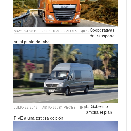
Cooperativas
MAYO 24 2013
VISTO 104036 VECES
47
de transporte
en el punto de mira
El Gobierno
JULIO 22 2013
VISTO 95781 VECES
0
amplía el plan
PIVE a una tercera edición