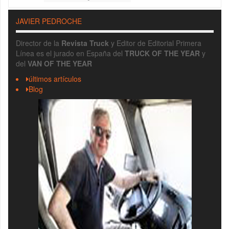
JAVIER PEDROCHE
Director de la
Revista Truck
y Editor de Editorial Primera
Línea es el jurado en España del
TRUCK OF THE YEAR
y
del
VAN OF THE YEAR
últimos artículos
Blog