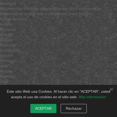
Analíticas
Herramientas utilizadas para analizar los datos para medir la
efectividad de un sitio web y comprender cómo funciona.
Google Analytics
Aceptar
Rechazar
$family
Aceptar
Rechazar
$constructor
Aceptar
Rechazar
each
Aceptar
Rechazar
clone
Aceptar
×
Rechazar
Este sitio Web usa Cookies. Al hacer clic en "ACEPTAR", usted
clean
acepta el uso de cookies en el sitio web.
Más información
Aceptar
Rechazar
ACEPTAR
Rechazar
invoke