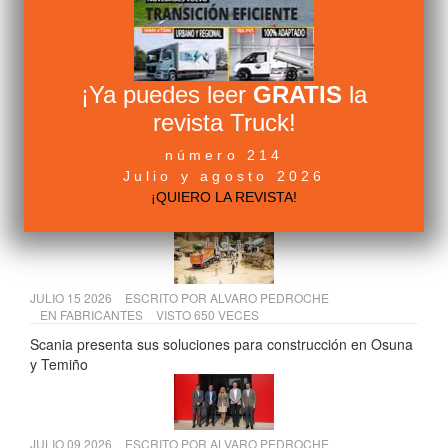
EN
REPORTAJES
VISTO 751 VECES
Así será la cabina del camión del futuro (Parte 2):
inteligencia artificial, realidad aumentada y bienestar del
conductor
¡Ya puedes leer
GRATIS
la
revista Truck!
JULIO 10 2026
ESCRITO POR
ALVARO PEDROCHE
número 214
EN
FABRICANTES
VISTO 702 VECES
Julio y agosto 2026
Volvo FH Aero: la configuración más eficiente para larga
¡QUIERO LA REVISTA!
distancia | Volvo Trucks
JULIO 15 2026
ESCRITO POR
ALVARO PEDROCHE
EN
FABRICANTES
VISTO 650 VECES
Scania presenta sus soluciones para construcción en Osuna
y Temiño
JULIO 09 2026
ESCRITO POR
ALVARO PEDROCHE