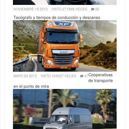
NOVIEMBRE 19 2012
VISTO 271898 VECES
95
Tacógrafo y tiempos de conducción y descanso
Cooperativas
MAYO 24 2013
VISTO 104007 VECES
47
de transporte
en el punto de mira