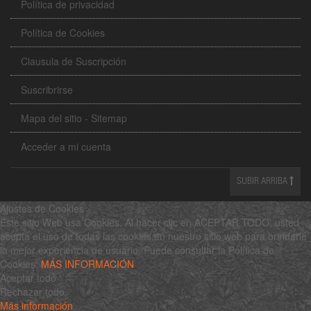
Política de privacidad
Política de Cookies
Clausula de Suscripción
Suscribrirse
Mapa del sitio - Sitemap
Acceder a mi cuenta
SUBIR ARRIBA
Ajustes de Cookies
Este sitio Web usa Cookies. Al hacer clic en ACEPTAR TODO, usted
acepta el uso de todas las cookies en nuestro sitio web para brindarle
la mejor experiencia de usuario. Puede consultar la Política de
Cookies:
MÁS INFORMACIÓN
Aceptar todo
Rechazar todo
Más información