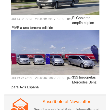
El Gobierno
JULIO 22 2013
VISTO 95764 VECES
0
amplía el plan
PIVE a una tercera edición
355 furgonetas
JULIO 22 2013
VISTO 89680 VECES
0
Mercedes Benz
para Avis España
Suscríbete al Newsletter
Suscribete gratis al Boletín informativo del