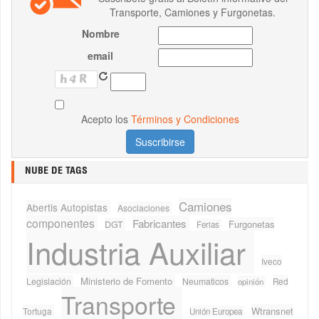
Transporte, Camiones y Furgonetas.
Nombre
email
Acepto los
Términos y Condiciones
NUBE DE TAGS
Camiones
Abertis Autopistas
Asociaciones
componentes
Fabricantes
Furgonetas
DGT
Ferias
Industria Auxiliar
Iveco
Ministerio de Fomento
Legislación
Neumaticos
Red
opinión
Transporte
Wtransnet
Tortuga
Unión Europea