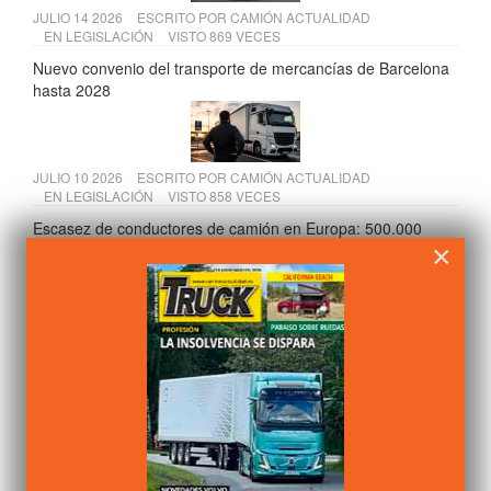
JULIO 14 2026
ESCRITO POR
CAMIÓN ACTUALIDAD
EN
LEGISLACIÓN
VISTO 869 VECES
Nuevo convenio del transporte de mercancías de Barcelona
hasta 2028
JULIO 10 2026
ESCRITO POR
CAMIÓN ACTUALIDAD
EN
LEGISLACIÓN
VISTO 858 VECES
Escasez de conductores de camión en Europa: 500.000
×
vacantes
JULIO 08 2026
ESCRITO POR
ALVARO PEDROCHE
EN
FABRICANTES
VISTO 751 VECES
Farizon V7E: hasta 475 km de autonomía y desde 25.350 €
JULIO 08 2026
ESCRITO POR
ALVARO PEDROCHE