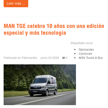
Leer más ...
MAN TGE celebra 10 años con una edición
especial y más tecnología
Etiquetado como
Fabricantes
Camiones
Publicado en
Fabricantes
Junio 23 2026
0
MAN Trucks & Bus