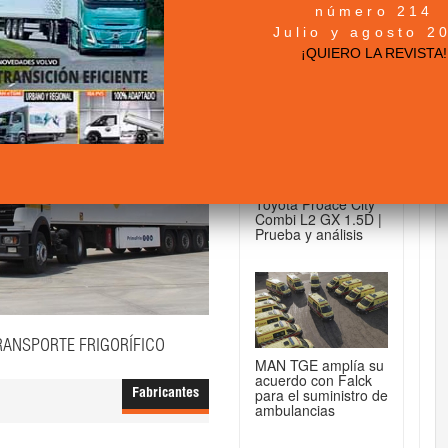
número 214
+ NOTICIAS...
Julio y agosto 2
¡QUIERO LA REVISTA!
DE FURGONETAS...
Toyota Proace City
Combi L2 GX 1.5D |
Prueba y análisis
RANSPORTE FRIGORÍFICO
MAN TGE amplía su
acuerdo con Falck
para el suministro de
Fabricantes
ambulancias