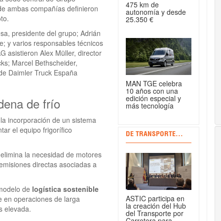
475 km de
 de ambas compañías definieron
autonomía y desde
to.
25.350 €
sa, presidente del grupo; Adrián
le; y varios responsables técnicos
 asistieron Alex Müller, director
cks; Marcel Bethscheider,
 de Daimler Truck España
MAN TGE celebra
10 años con una
edición especial y
adena de frío
más tecnología
la incorporación de un sistema
tar el equipo frigorífico
DE TRANSPORTE...
o elimina la necesidad de motores
s emisiones directas asociadas a
 modelo de
logística sostenible
ASTIC participa en
e en operaciones de larga
la creación del Hub
s elevada.
del Transporte por
Carretera para