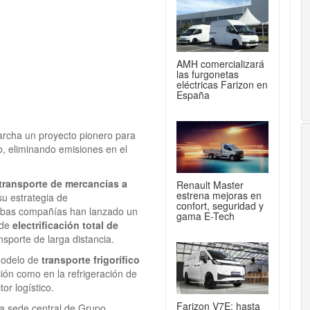
AMH comercializará
las furgonetas
eléctricas Farizon en
España
rcha un proyecto pionero para
ico, eliminando emisiones en el
transporte de mercancías a
Renault Master
estrena mejoras en
u estrategia de
confort, seguridad y
bas compañías han lanzado un
gama E-Tech
 de
electrificación total de
nsporte de larga distancia.
 modelo de
transporte frigorífico
ción como en la refrigeración de
or logístico.
Farizon V7E: hasta
la sede central de Grupo