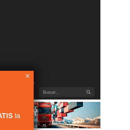
×
TIS
la