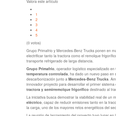
Valora este artículo
1
2
3
4
5
(0 votos)
Grupo Primafrio y Mercedes-Benz Trucks ponen en ma
electrificar tanto la tractora como el remolque frigoríf
transporte refrigerado de larga distancia.
Grupo Primafrio
, operador logístico especializado en
temperatura controlada
, ha dado un nuevo paso en s
descarbonización junto a
Mercedes-Benz Trucks
. Am
innovador proyecto para desarrollar el primer sistema
tractora y semirremolque frigorífico
destinado al tra
La iniciativa busca demostrar la viabilidad real de un
eléctrico
, capaz de reducir emisiones tanto en la trac
la carga, uno de los mayores retos energéticos del sect
La reunión de lanzamiento del proyecto tuvo lugar en 