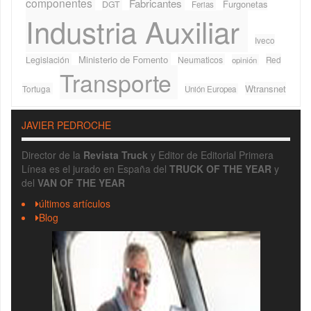
componentes
Fabricantes
Furgonetas
DGT
Ferias
Industria Auxiliar
Iveco
Ministerio de Fomento
Legislación
Neumaticos
Red
opinión
Transporte
Wtransnet
Tortuga
Unión Europea
JAVIER PEDROCHE
Director de la
Revista Truck
y Editor de Editorial Primera
Línea es el jurado en España del
TRUCK OF THE YEAR
y
del
VAN OF THE YEAR
últimos artículos
Blog