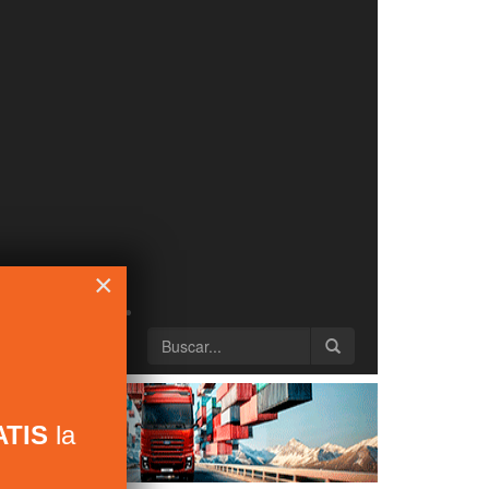
×
TIS
la