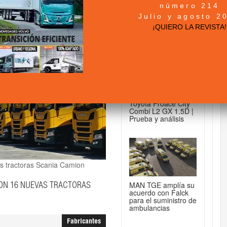
número 214
+ NOTICIAS...
Julio y agosto 2
¡QUIERO LA REVISTA!
DE FURGONETAS...
Toyota Proace City
Combi L2 GX 1.5D |
Prueba y análisis
s tractoras Scania
Camion
MAN TGE amplía su
CON 16 NUEVAS TRACTORAS
acuerdo con Falck
para el suministro de
ambulancias
Fabricantes