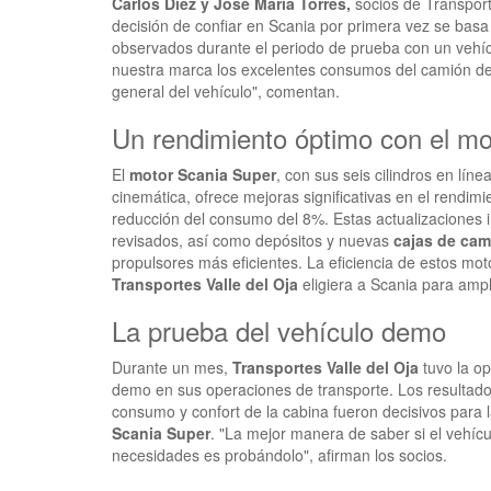
Carlos Díez y José María Torres,
socios de Transporte
decisión de confiar en Scania por primera vez se bas
observados durante el periodo de prueba con un veh
nuestra marca los excelentes consumos del camión d
general del vehículo", comentan.
Un rendimiento óptimo con el m
El
motor Scania Super
, con sus seis cilindros en lí
cinemática, ofrece mejoras significativas en el rendimi
reducción del consumo del 8%. Estas actualizaciones i
revisados, así como depósitos y nuevas
cajas de cam
propulsores más eficientes. La eficiencia de estos mo
Transportes Valle del Oja
eligiera a Scania para ampli
La prueba del vehículo demo
Durante un mes,
Transportes Valle del Oja
tuvo la op
demo en sus operaciones de transporte. Los resultado
consumo y confort de la cabina fueron decisivos para l
Scania Super
. "La mejor manera de saber si el vehíc
necesidades es probándolo", afirman los socios.