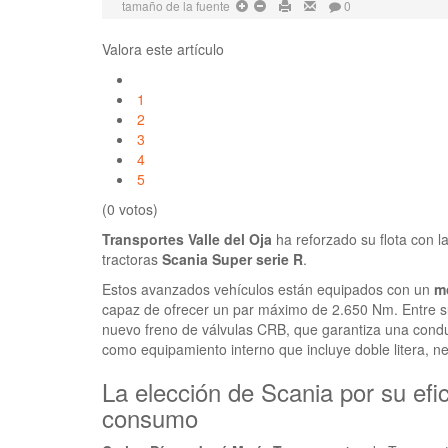
tamaño de la fuente
0
Valora este artículo
1
2
3
4
5
(0 votos)
Transportes Valle del Oja
ha reforzado su flota con l
tractoras
Scania Super serie R
.
Estos avanzados vehículos están equipados con un
mo
capaz de ofrecer un par máximo de 2.650 Nm. Entre su
nuevo freno de válvulas CRB, que garantiza una cond
como equipamiento interno que incluye doble litera, ne
La elección de Scania por su efic
consumo