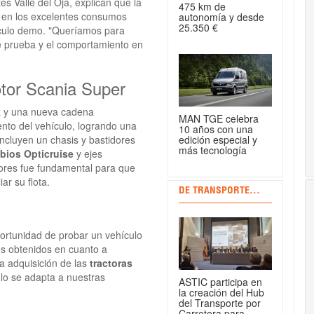
s Valle del Oja, explican que la
475 km de
a en los excelentes consumos
autonomía y desde
25.350 €
ículo demo. "Queríamos para
e prueba y el comportamiento en
otor Scania Super
nea y una nueva cadena
MAN TGE celebra
ento del vehículo, logrando una
10 años con una
edición especial y
ncluyen un chasis y bastidores
más tecnología
bios Opticruise
y ejes
tores fue fundamental para que
ar su flota.
DE TRANSPORTE...
ortunidad de probar un vehículo
s obtenidos en cuanto a
a adquisición de las
tractoras
ulo se adapta a nuestras
ASTIC participa en
la creación del Hub
del Transporte por
Carretera para