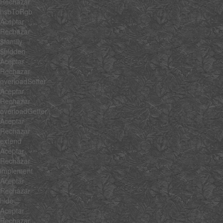
Rechazar
hsbToRgb
Aceptar
Rechazar
$family
$hidden
Aceptar
Rechazar
overloadSetter
Aceptar
Rechazar
overloadGetter
Aceptar
Rechazar
extend
Aceptar
Rechazar
implement
Aceptar
Rechazar
hide
Aceptar
Rechazar