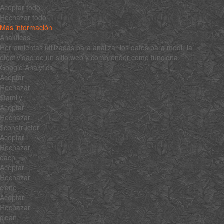
Aceptar todo
Rechazar todo
Más información
Analíticas
Herramientas utilizadas para analizar los datos para medir la
efectividad de un sitio web y comprender cómo funciona.
Google Analytics
Aceptar
Rechazar
$family
Aceptar
Rechazar
$constructor
Aceptar
Rechazar
each
Aceptar
Rechazar
clone
Aceptar
Rechazar
clean