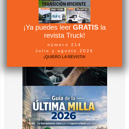
¡Ya puedes leer
GRATIS
la
revista Truck!
número 214
Julio y agosto 2026
¡QUIERO LA REVISTA!