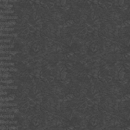
include
Aceptar
Rechazar
combine
Aceptar
Rechazar
erase
Aceptar
Rechazar
empty
Aceptar
Rechazar
flatten
Aceptar
Rechazar
pick
Aceptar
Rechazar
hexToRgb
Aceptar
Rechazar
rgbToHex