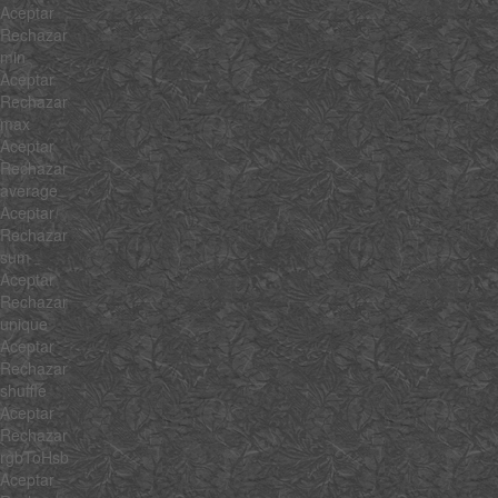
Aceptar
Rechazar
min
Aceptar
Rechazar
max
Aceptar
Rechazar
average
Aceptar
Rechazar
sum
Aceptar
Rechazar
unique
Aceptar
Rechazar
shuffle
Aceptar
Rechazar
rgbToHsb
Aceptar