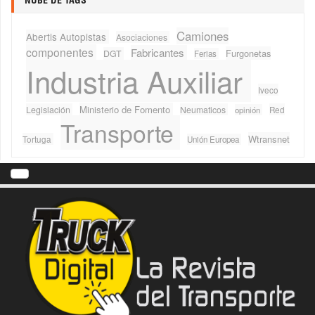
NUBE DE TAGS
Camiones
Abertis Autopistas
Asociaciones
componentes
Fabricantes
Furgonetas
DGT
Ferias
Industria Auxiliar
Iveco
Ministerio de Fomento
Legislación
Neumaticos
Red
opinión
Transporte
Wtransnet
Tortuga
Unión Europea