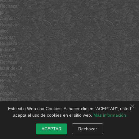
Rechazar
join
Aceptar
Rechazar
slice
Aceptar
Rechazar
indexOf
Aceptar
Rechazar
lastIndexOf
Aceptar
Rechazar
filter
Aceptar
Rechazar
×
forEach
Este sitio Web usa Cookies. Al hacer clic en "ACEPTAR", usted
Aceptar
acepta el uso de cookies en el sitio web.
Más información
Rechazar
every
ACEPTAR
Rechazar
Aceptar
Rechazar