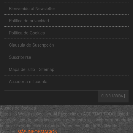
Bienvenido al Newsletter
Política de privacidad
Política de Cookies
Clausula de Suscripción
Suscribrirse
Mapa del sitio - Sitemap
Acceder a mi cuenta
SUBIR ARRIBA
Ajustes de Cookies
Este sitio Web usa Cookies. Al hacer clic en ACEPTAR TODO, usted
acepta el uso de todas las cookies en nuestro sitio web para brindarle
la mejor experiencia de usuario. Puede consultar la Política de
Cookies:
MÁS INFORMACIÓN