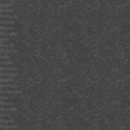
protect
Aceptar
Rechazar
attempt
Aceptar
Rechazar
pass
Aceptar
Rechazar
delay
Aceptar
Rechazar
periodical
Aceptar
Rechazar
$constructor
alias
Aceptar
Rechazar
mirror
Aceptar
Rechazar