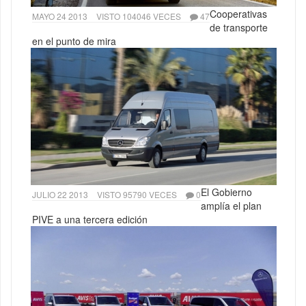
Cooperativas
MAYO 24 2013
VISTO 104046 VECES
47
de transporte
en el punto de mira
El Gobierno
JULIO 22 2013
VISTO 95790 VECES
0
amplía el plan
PIVE a una tercera edición