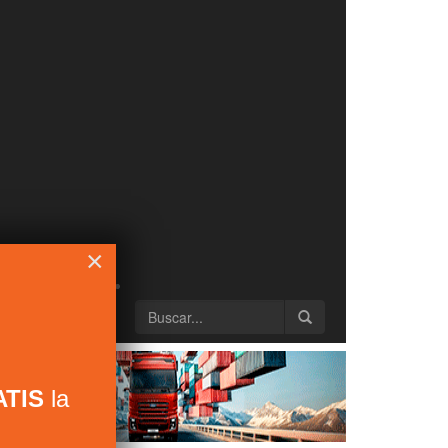
×
TIS
la