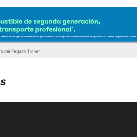
er’s Parade del GP de China de F1