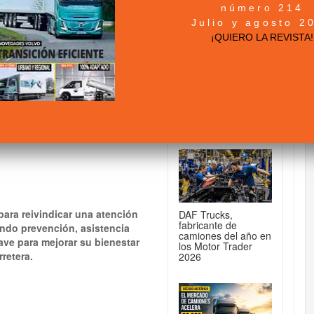
número 214
DE CAMIONES...
Julio y agosto 2
los conductores
¡QUIERO LA REVISTA!
d en Ruta”
MAN TGX 41.640
8x4/4: la tractora
para 250 toneladas
para reivindicar una atención
DAF Trucks,
fabricante de
ando prevención, asistencia
camiones del año en
ave para mejorar su bienestar
los Motor Trader
rretera.
2026