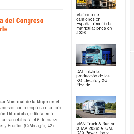
Mercado de
camiones en
a del Congreso
España: récord de
matriculaciones en
rte
2026
DAF inicia la
producción de los
XG Electric y XG+
Electric
o Nacional de la Mujer en el
las mesas como empresa mentora
ón Difundalia
, editora entre
y que se celebrará el 6 de marzo
MAN Truck & Bus en
es y Puertos (C/Almagro, 42).
la IAA 2026: eTGM,
D30 PowerLion y