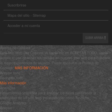
Suscribrirse
Mapa del sitio - Sitemap
Acceder a mi cuenta
SUBIR ARRIBA
Ajustes de Cookies
Este sitio Web usa Cookies. Al hacer clic en ACEPTAR TODO, usted
acepta el uso de todas las cookies en nuestro sitio web para brindarle
la mejor experiencia de usuario. Puede consultar la Política de
Cookies:
MÁS INFORMACIÓN
Aceptar todo
Rechazar todo
Más información
Analíticas
Herramientas utilizadas para analizar los datos para medir la
efectividad de un sitio web y comprender cómo funciona.
Google Analytics
Aceptar