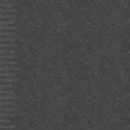
Aceptar
Rechazar
contains
Aceptar
Rechazar
append
Aceptar
Rechazar
getLast
Aceptar
Rechazar
getRandom
Aceptar
Rechazar
include
Aceptar
Rechazar
combine
Aceptar
Rechazar
erase
Aceptar