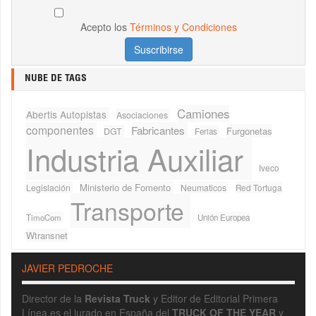
Acepto los
Términos y Condiciones
NUBE DE TAGS
Camiones
Abertis Autopistas
Asociaciones
componentes
Fabricantes
Furgonetas
DGT
Ferias
Industria Auxiliar
Iveco
Ministerio de Fomento
Legislación
Neumaticos
Red Tortuga
Transporte
TimoCom
Unión Europea
Wtransnet
JAVIER PEDROCHE
Director de la
Revista Truck
y Editor de Editorial Primera
Línea es el jurado en España del
TRUCK OF THE YEAR
y