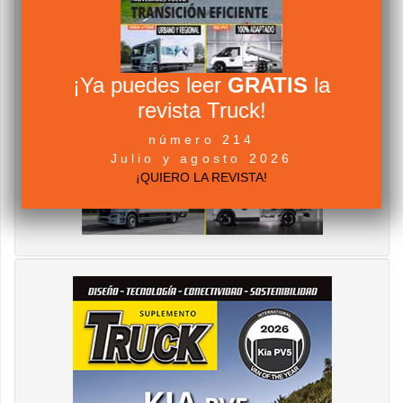
¡Ya puedes leer
GRATIS
la
revista Truck!
número 214
Julio y agosto 2026
¡QUIERO LA REVISTA!