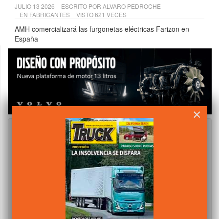
JULIO 13 2026
ESCRITO POR
ALVARO PEDROCHE
EN
FABRICANTES
VISTO 621 VECES
AMH comercializará las furgonetas eléctricas Farizon en
España
×