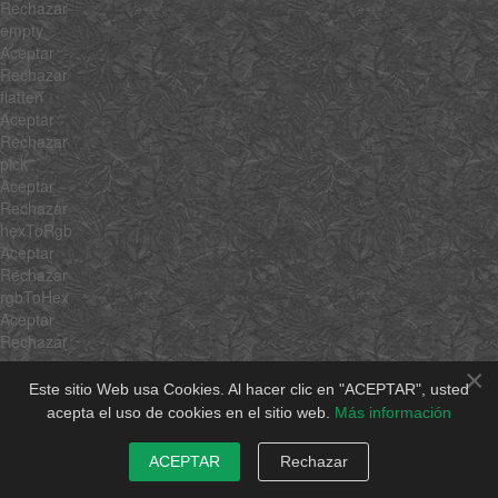
Rechazar
empty
Aceptar
Rechazar
flatten
Aceptar
Rechazar
pick
Aceptar
Rechazar
hexToRgb
Aceptar
Rechazar
rgbToHex
Aceptar
Rechazar
min
×
Aceptar
Este sitio Web usa Cookies. Al hacer clic en "ACEPTAR", usted
Rechazar
acepta el uso de cookies en el sitio web.
Más información
max
Aceptar
ACEPTAR
Rechazar
Rechazar
average