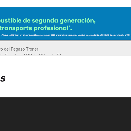
er’s Parade del GP de China de F1