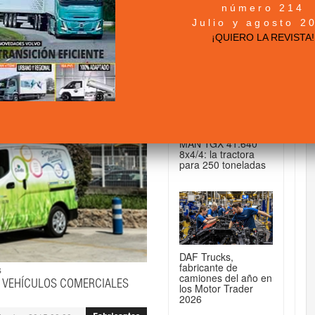
número 214
+ NOTICIAS...
Julio y agosto 2
¡QUIERO LA REVISTA!
DE CAMIONES...
MAN TGX 41.640
8x4/4: la tractora
para 250 toneladas
DAF Trucks,
fabricante de
s
camiones del año en
E VEHÍCULOS COMERCIALES
los Motor Trader
2026