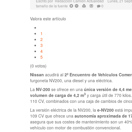
Escrito por
Redacción Camión Actualidad
Lunes, 21 Sep
tamaño de la fuente
0
Valora este artículo
1
2
3
4
5
(0 votos)
Nissan
acudirá al
2º Encuentro de Vehículos Comer
furgoneta NV200, una diesel y una eléctrica.
La
NV-200
se ofrece en una
única versión de 4,4 me
3
volumen de carga de 4,2 m
y carga útil de 770 kilo
110 CV, combinados con una caja de cambios de cinco
La versión eléctrica de la NV200, la
e-NV200
está impu
109 CV que ofrece una
autonomía aproximada de 17
asegura que sus costes de mantenimiento son un 40%
vehículo con motor de combustión convencional.