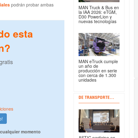
iales
podrán probar ambas
MAN Truck & Bus en
la IAA 2026: eTGM,
D30 PowerLion y
nuevas tecnologías
do esta
n?
gratis
MAN eTruck cumple
un año de
producción en serie
con cerca de 1.300
unidades
DE TRANSPORTE...
iciones
 cualquier momento
ASTIC participa en