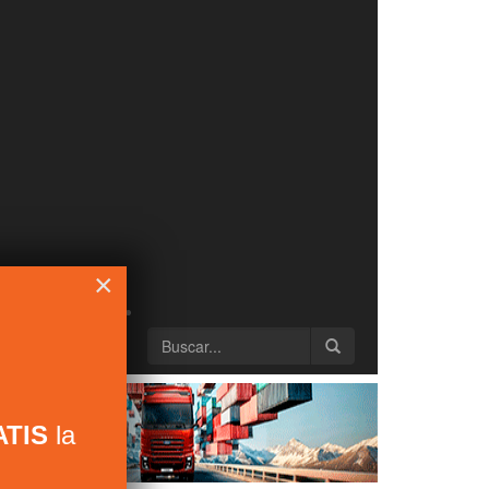
×
TIS
la