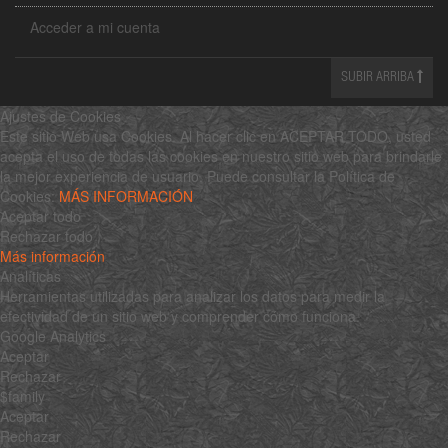
Acceder a mi cuenta
SUBIR ARRIBA
Ajustes de Cookies
Este sitio Web usa Cookies. Al hacer clic en ACEPTAR TODO, usted
acepta el uso de todas las cookies en nuestro sitio web para brindarle
la mejor experiencia de usuario. Puede consultar la Política de
Cookies:
MÁS INFORMACIÓN
Aceptar todo
Rechazar todo
Más información
Analíticas
Herramientas utilizadas para analizar los datos para medir la
efectividad de un sitio web y comprender cómo funciona.
Google Analytics
Aceptar
Rechazar
$family
Aceptar
Rechazar