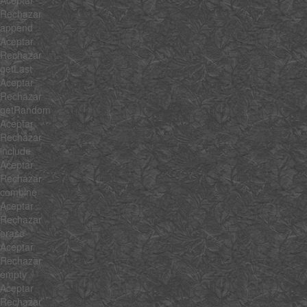
Rechazar
append
Aceptar
Rechazar
getLast
Aceptar
Rechazar
getRandom
Aceptar
Rechazar
include
Aceptar
Rechazar
combine
Aceptar
Rechazar
erase
Aceptar
Rechazar
empty
Aceptar
Rechazar