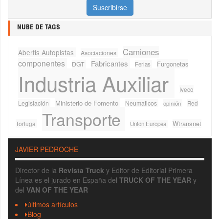
NUBE DE TAGS
Camiones
Abertis Autopistas
Asociaciones
componentes
Fabricantes
Furgonetas
DGT
Ferias
Industria Auxiliar
Iveco
Ministerio de Fomento
Legislación
Neumaticos
Red
opinión
Transporte
Wtransnet
Tortuga
Unión Europea
JAVIER PEDROCHE
Director de la
Revista Truck
y Editor de Editorial Primera
Línea es el jurado en España del
TRUCK OF THE YEAR
y
del
VAN OF THE YEAR
últimos artículos
Blog