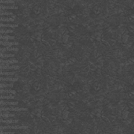
Aceptar
Rechazar
unique
Aceptar
Rechazar
shuffle
Aceptar
Rechazar
rgbToHsb
Aceptar
Rechazar
hsbToRgb
Aceptar
Rechazar
$family
$hidden
Aceptar
Rechazar
overloadSetter
Aceptar
Rechazar
overloadGetter
Aceptar