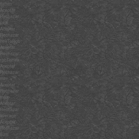
flatten
Aceptar
Rechazar
pick
Aceptar
Rechazar
hexToRgb
Aceptar
Rechazar
rgbToHex
Aceptar
Rechazar
min
Aceptar
Rechazar
max
Aceptar
Rechazar
average
Aceptar
Rechazar
sum