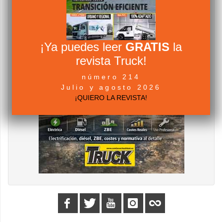
¡Ya puedes leer
GRATIS
la
revista Truck!
número 214
Julio y agosto 2026
¡QUIERO LA REVISTA!