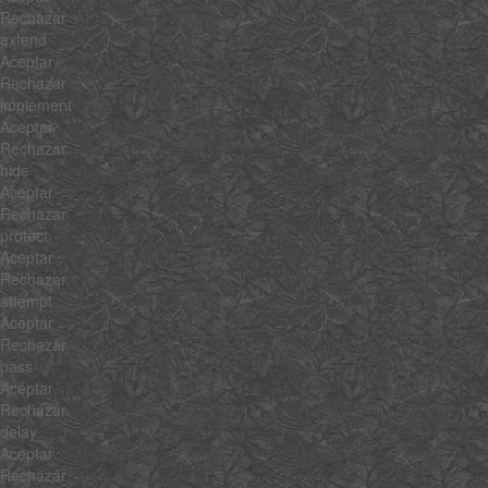
Rechazar
extend
Aceptar
Rechazar
implement
Aceptar
Rechazar
hide
Aceptar
Rechazar
protect
Aceptar
Rechazar
attempt
Aceptar
Rechazar
pass
Aceptar
Rechazar
delay
Aceptar
Rechazar