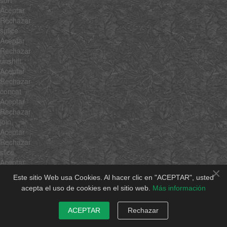
Aceptar
Rechazar
splice
Aceptar
Rechazar
unshift
Aceptar
Rechazar
concat
Aceptar
Rechazar
join
Aceptar
Rechazar
slice
Aceptar
×
Rechazar
Este sitio Web usa Cookies. Al hacer clic en "ACEPTAR", usted
indexOf
acepta el uso de cookies en el sitio web.
Más información
Aceptar
Rechazar
ACEPTAR
Rechazar
lastIndexOf
Aceptar