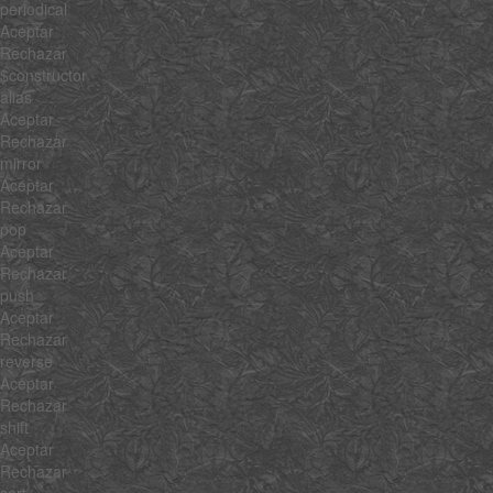
periodical
Aceptar
Rechazar
$constructor
alias
Aceptar
Rechazar
mirror
Aceptar
Rechazar
pop
Aceptar
Rechazar
push
Aceptar
Rechazar
reverse
Aceptar
Rechazar
shift
Aceptar
Rechazar
sort