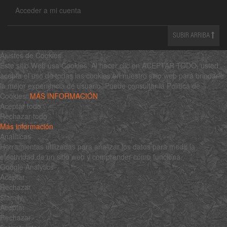
Acceder a mi cuenta
SUBIR ARRIBA
Ajustes de Cookies
Este sitio Web usa Cookies. Al hacer clic en ACEPTAR TODO, usted
acepta el uso de todas las cookies en nuestro sitio web para brindarle
la mejor experiencia de usuario. Puede consultar la Política de
Cookies:
MÁS INFORMACIÓN
Aceptar todo
Rechazar todo
Más información
Analíticas
Herramientas utilizadas para analizar los datos para medir la
efectividad de un sitio web y comprender cómo funciona.
Google Analytics
Aceptar
Rechazar
$family
Aceptar
Rechazar