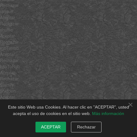
Rechazar
unique
Aceptar
Rechazar
shuffle
Aceptar
Rechazar
rgbToHsb
Aceptar
Rechazar
hsbToRgb
Aceptar
Rechazar
$family
$hidden
Aceptar
×
Rechazar
Este sitio Web usa Cookies. Al hacer clic en "ACEPTAR", usted
overloadSetter
acepta el uso de cookies en el sitio web.
Más información
Aceptar
Rechazar
overloadGetter
ACEPTAR
Rechazar
Aceptar