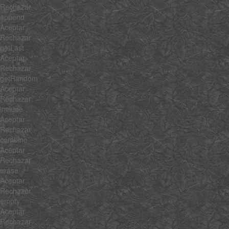
Rechazar
append
Aceptar
Rechazar
getLast
Aceptar
Rechazar
getRandom
Aceptar
Rechazar
include
Aceptar
Rechazar
combine
Aceptar
Rechazar
erase
Aceptar
Rechazar
empty
Aceptar
Rechazar