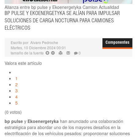
Alianza entre bp pulse y Ekoenergetyka
Camion Actualidad
BP PULSE Y EKOENERGETYKA SE ALÍAN PARA IMPULSAR
SOLUCIONES DE CARGA NOCTURNA PARA CAMIONES
ELÉCTRICOS
Escrito por
Alvaro Pedroche
Componentes
Martes, 10 Diciembre 2024 00:01
tamaño de la fuente
0
Valora este artículo
1
2
3
4
5
(0 votos)
bp pulse
y
Ekoenergetyka
han anunciado una colaboración
estratégica para abordar uno de los mayores desafíos en la
electrificación de los vehículos pesados: proporcionar soluciones