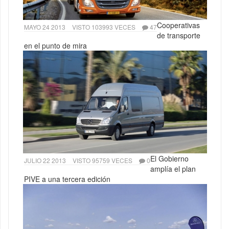
Cooperativas
MAYO 24 2013
VISTO 103993 VECES
47
de transporte
en el punto de mira
El Gobierno
JULIO 22 2013
VISTO 95759 VECES
0
amplía el plan
PIVE a una tercera edición