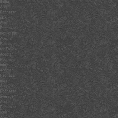
flatten
Aceptar
Rechazar
pick
Aceptar
Rechazar
hexToRgb
Aceptar
Rechazar
rgbToHex
Aceptar
Rechazar
min
Aceptar
Rechazar
max
Aceptar
Rechazar
average
Aceptar
Rechazar
sum
Aceptar