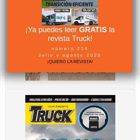
¡Ya puedes leer
GRATIS
la
revista Truck!
número 214
Julio y agosto 2026
¡QUIERO LA REVISTA!