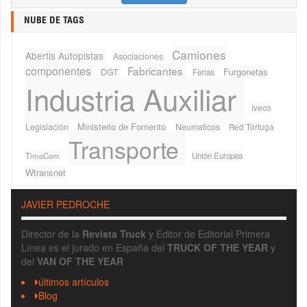
NUBE DE TAGS
Camiones
Abertis Autopistas
Asociaciones
componentes
Fabricantes
Furgonetas
DGT
Ferias
Industria Auxiliar
Iveco
Ministerio de Fomento
Legislación
Neumaticos
Red Tortuga
Transporte
TimoCom
Unión Europea
Wtransnet
JAVIER PEDROCHE
Director de la
Revista Truck
y Editor de Editorial Primera
Línea es el jurado en España del
TRUCK OF THE YEAR
y
del
VAN OF THE YEAR
últimos artículos
Blog