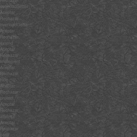
overloadSetter
Aceptar
Rechazar
overloadGetter
Aceptar
Rechazar
extend
Aceptar
Rechazar
implement
Aceptar
Rechazar
hide
Aceptar
Rechazar
protect
Aceptar
Rechazar
attempt
Aceptar
Rechazar
pass