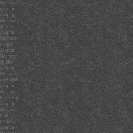
Rechazar
average
Aceptar
Rechazar
sum
Aceptar
Rechazar
unique
Aceptar
Rechazar
shuffle
Aceptar
Rechazar
rgbToHsb
Aceptar
Rechazar
hsbToRgb
Aceptar
Rechazar
$family
$hidden
Aceptar
Rechazar