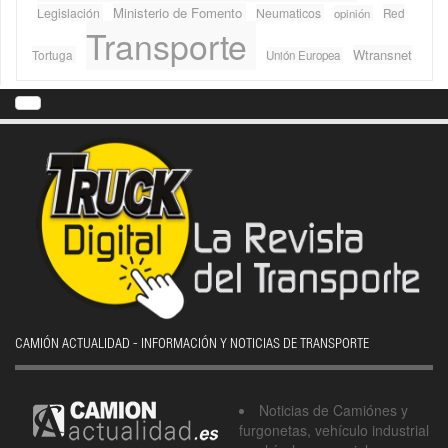
Ministerio de Fomento
Legislación
Neumaticos
Red
opinión
Transporte
Wtransnet
Tortuga
Unión Europea
CAMIÓN ACTUALIDAD - INFORMACIÓN Y NOTICIAS DE TRANSPORTE
Noticias de Camiónes y
furgonetas, vehículo industrial