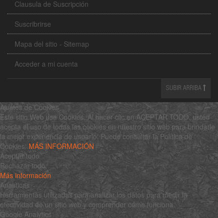
Clausula de Suscripción
Suscribrirse
Mapa del sitio - Sitemap
Acceder a mi cuenta
SUBIR ARRIBA
Ajustes de Cookies
Este sitio Web usa Cookies. Al hacer clic en ACEPTAR TODO, usted
acepta el uso de todas las cookies en nuestro sitio web para brindarle
la mejor experiencia de usuario. Puede consultar la Política de
Cookies:
MÁS INFORMACIÓN
Aceptar todo
Rechazar todo
Más información
Analíticas
Herramientas utilizadas para analizar los datos para medir la
efectividad de un sitio web y comprender cómo funciona.
Google Analytics