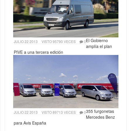
El Gobierno
JULIO 22 2013
VISTO 95790 VECES
0
amplía el plan
PIVE a una tercera edición
355 furgonetas
JULIO 22 2013
VISTO 89713 VECES
0
Mercedes Benz
para Avis España