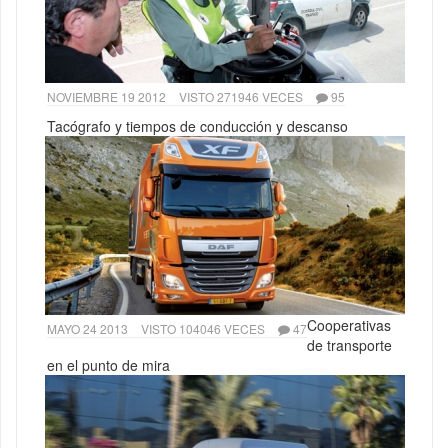
NOVIEMBRE 19 2012
VISTO 271946 VECES
95
Tacógrafo y tiempos de conducción y descanso
Cooperativas
MAYO 24 2013
VISTO 104046 VECES
47
de transporte
en el punto de mira