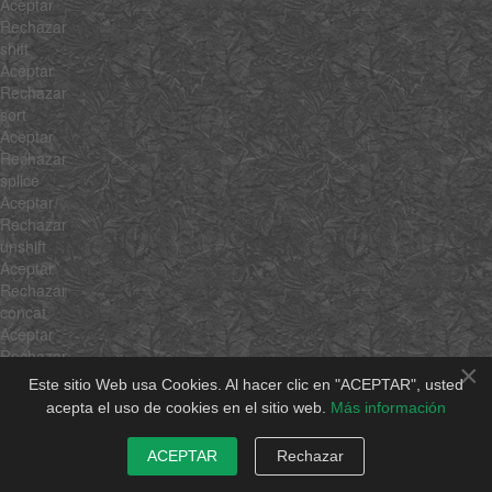
Aceptar
Rechazar
shift
Aceptar
Rechazar
sort
Aceptar
Rechazar
splice
Aceptar
Rechazar
unshift
Aceptar
Rechazar
concat
Aceptar
Rechazar
×
join
Este sitio Web usa Cookies. Al hacer clic en "ACEPTAR", usted
Aceptar
acepta el uso de cookies en el sitio web.
Más información
Rechazar
slice
ACEPTAR
Rechazar
Aceptar
Rechazar