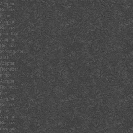
Aceptar
Rechazar
delay
Aceptar
Rechazar
periodical
Aceptar
Rechazar
$constructor
alias
Aceptar
Rechazar
mirror
Aceptar
Rechazar
pop
Aceptar
Rechazar
push
Aceptar
Rechazar
reverse