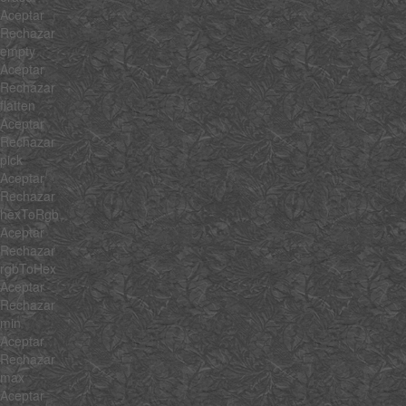
Aceptar
Rechazar
empty
Aceptar
Rechazar
flatten
Aceptar
Rechazar
pick
Aceptar
Rechazar
hexToRgb
Aceptar
Rechazar
rgbToHex
Aceptar
Rechazar
min
Aceptar
Rechazar
max
Aceptar