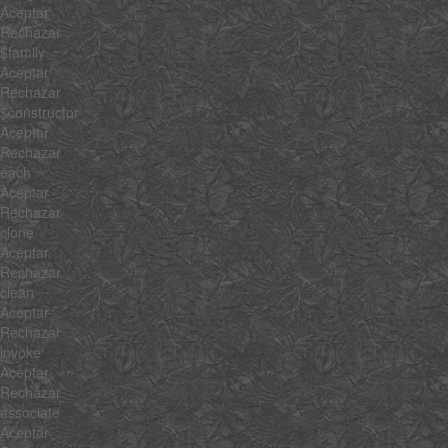
Aceptar
Rechazar
$family
Aceptar
Rechazar
$constructor
Aceptar
Rechazar
each
Aceptar
Rechazar
clone
Aceptar
Rechazar
clean
Aceptar
Rechazar
invoke
Aceptar
Rechazar
associate
Aceptar