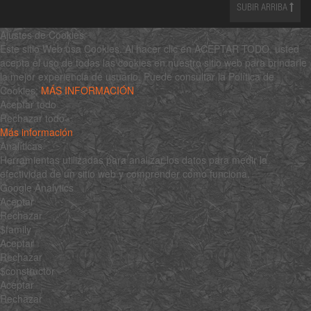
SUBIR ARRIBA
Ajustes de Cookies
Este sitio Web usa Cookies. Al hacer clic en ACEPTAR TODO, usted
acepta el uso de todas las cookies en nuestro sitio web para brindarle
la mejor experiencia de usuario. Puede consultar la Política de
Cookies:
MÁS INFORMACIÓN
Aceptar todo
Rechazar todo
Más información
Analíticas
Herramientas utilizadas para analizar los datos para medir la
efectividad de un sitio web y comprender cómo funciona.
Google Analytics
Aceptar
Rechazar
$family
Aceptar
Rechazar
$constructor
Aceptar
Rechazar