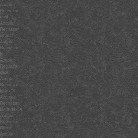
Aceptar
Rechazar
unshift
Aceptar
Rechazar
concat
Aceptar
Rechazar
join
Aceptar
Rechazar
slice
Aceptar
Rechazar
indexOf
Aceptar
Rechazar
lastIndexOf
Aceptar
Rechazar
filter
Aceptar