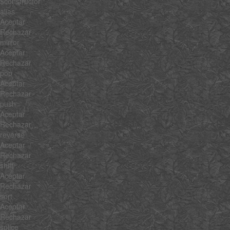
$constructor
alias
Aceptar
Rechazar
mirror
Aceptar
Rechazar
pop
Aceptar
Rechazar
push
Aceptar
Rechazar
reverse
Aceptar
Rechazar
shift
Aceptar
Rechazar
sort
Aceptar
Rechazar
splice