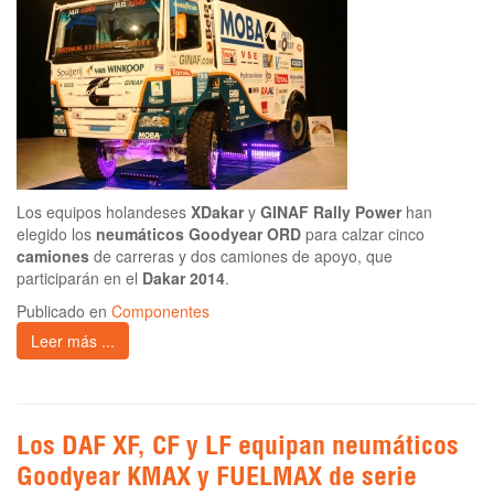
Los equipos holandeses
XDakar
y
GINAF Rally Power
han
elegido los
neumáticos Goodyear ORD
para calzar cinco
camiones
de carreras y dos camiones de apoyo, que
participarán en el
Dakar 2014
.
Publicado en
Componentes
Leer más ...
Los DAF XF, CF y LF equipan neumáticos
Goodyear KMAX y FUELMAX de serie