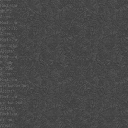
Rechazar
shuffle
Aceptar
Rechazar
rgbToHsb
Aceptar
Rechazar
hsbToRgb
Aceptar
Rechazar
$family
$hidden
Aceptar
Rechazar
overloadSetter
Aceptar
Rechazar
overloadGetter
Aceptar
Rechazar
extend
Aceptar