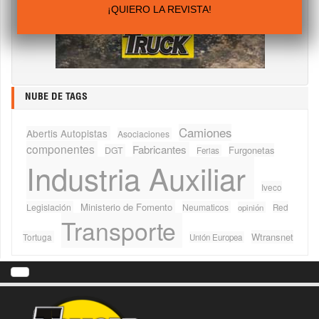
¡QUIERO LA REVISTA!
NUBE DE TAGS
Camiones
Abertis Autopistas
Asociaciones
componentes
Fabricantes
Furgonetas
DGT
Ferias
Industria Auxiliar
Iveco
Ministerio de Fomento
Legislación
Neumaticos
Red
opinión
Transporte
Wtransnet
Tortuga
Unión Europea