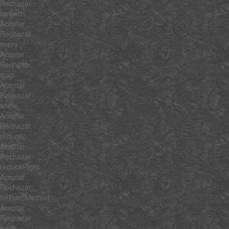
Rechazar
forEach
Aceptar
Rechazar
every
Aceptar
Rechazar
map
Aceptar
Rechazar
some
Aceptar
Rechazar
reduce
Aceptar
Rechazar
reduceRight
Aceptar
Rechazar
forEachMethod
Aceptar
Rechazar
each