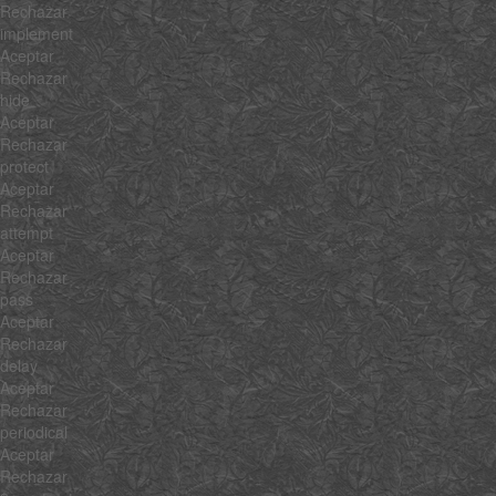
Rechazar
implement
Aceptar
Rechazar
hide
Aceptar
Rechazar
protect
Aceptar
Rechazar
attempt
Aceptar
Rechazar
pass
Aceptar
Rechazar
delay
Aceptar
Rechazar
periodical
Aceptar
Rechazar