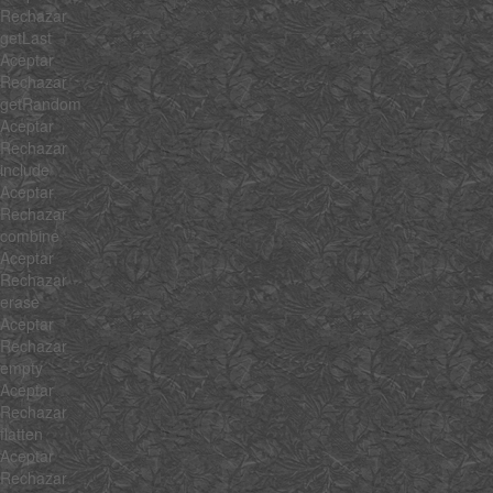
Rechazar
getLast
Aceptar
Rechazar
getRandom
Aceptar
Rechazar
include
Aceptar
Rechazar
combine
Aceptar
Rechazar
erase
Aceptar
Rechazar
empty
Aceptar
Rechazar
flatten
Aceptar
Rechazar