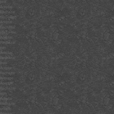
pick
Aceptar
Rechazar
hexToRgb
Aceptar
Rechazar
rgbToHex
Aceptar
Rechazar
min
Aceptar
Rechazar
max
Aceptar
Rechazar
average
Aceptar
Rechazar
sum
Aceptar
Rechazar
unique
Aceptar