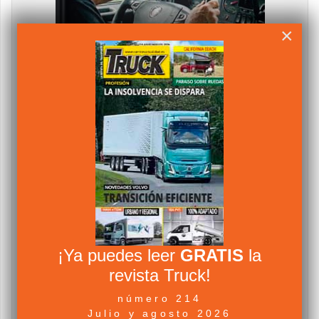
×
¡Ya puedes leer
GRATIS
la
revista Truck!
número 214
Julio y agosto 2026