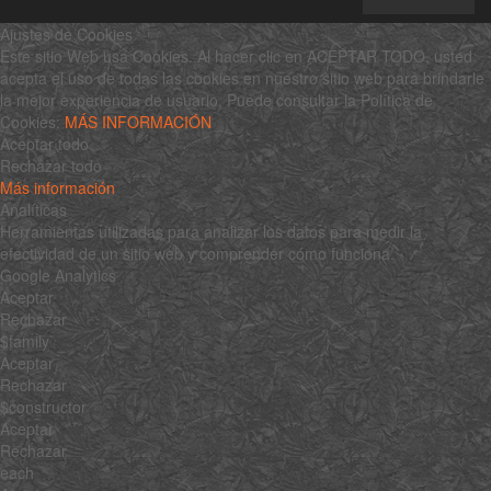
Ajustes de Cookies
Este sitio Web usa Cookies. Al hacer clic en ACEPTAR TODO, usted
acepta el uso de todas las cookies en nuestro sitio web para brindarle
la mejor experiencia de usuario. Puede consultar la Política de
Cookies:
MÁS INFORMACIÓN
Aceptar todo
Rechazar todo
Más información
Analíticas
Herramientas utilizadas para analizar los datos para medir la
efectividad de un sitio web y comprender cómo funciona.
Google Analytics
Aceptar
Rechazar
$family
Aceptar
Rechazar
$constructor
Aceptar
Rechazar
each