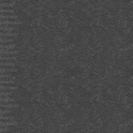
getLast
Aceptar
Rechazar
getRandom
Aceptar
Rechazar
include
Aceptar
Rechazar
combine
Aceptar
Rechazar
erase
Aceptar
Rechazar
empty
Aceptar
Rechazar
flatten
Aceptar
Rechazar
pick