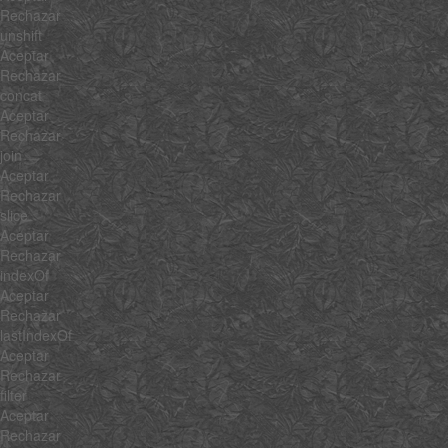
Rechazar
unshift
Aceptar
Rechazar
concat
Aceptar
Rechazar
join
Aceptar
Rechazar
slice
Aceptar
Rechazar
indexOf
Aceptar
Rechazar
lastIndexOf
Aceptar
Rechazar
filter
Aceptar
Rechazar