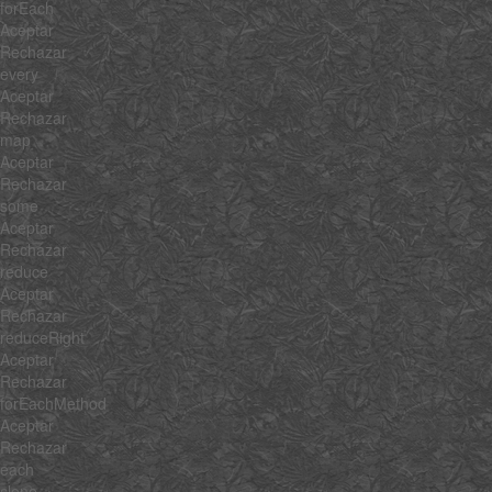
forEach
Aceptar
Rechazar
every
Aceptar
Rechazar
map
Aceptar
Rechazar
some
Aceptar
Rechazar
reduce
Aceptar
Rechazar
reduceRight
Aceptar
Rechazar
forEachMethod
Aceptar
Rechazar
each
clone