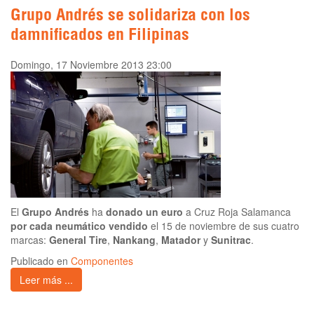
Grupo Andrés se solidariza con los
damnificados en Filipinas
Domingo, 17 Noviembre 2013 23:00
El
Grupo Andrés
ha
donado
un euro
a Cruz Roja Salamanca
por cada neumático vendido
el 15 de noviembre de sus cuatro
marcas:
General Tire
,
Nankang
,
Matador
y
Sunitrac
.
Publicado en
Componentes
Leer más ...