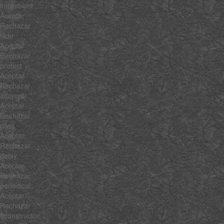
implement
Aceptar
Rechazar
hide
Aceptar
Rechazar
protect
Aceptar
Rechazar
attempt
Aceptar
Rechazar
pass
Aceptar
Rechazar
delay
Aceptar
Rechazar
periodical
Aceptar
Rechazar
$constructor