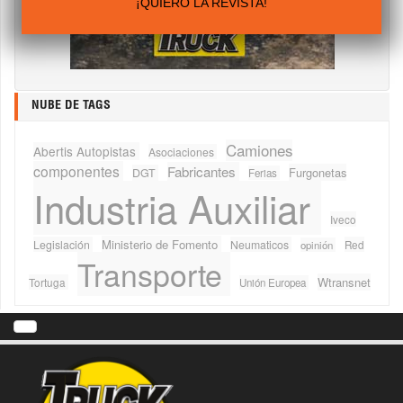
¡QUIERO LA REVISTA!
NUBE DE TAGS
Camiones
Abertis Autopistas
Asociaciones
componentes
Fabricantes
Furgonetas
DGT
Ferias
Industria Auxiliar
Iveco
Ministerio de Fomento
Legislación
Neumaticos
Red
opinión
Transporte
Wtransnet
Tortuga
Unión Europea