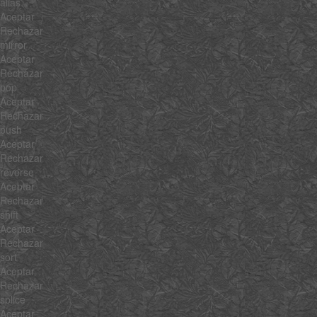
alias
Aceptar
Rechazar
mirror
Aceptar
Rechazar
pop
Aceptar
Rechazar
push
Aceptar
Rechazar
reverse
Aceptar
Rechazar
shift
Aceptar
Rechazar
sort
Aceptar
Rechazar
splice
Aceptar