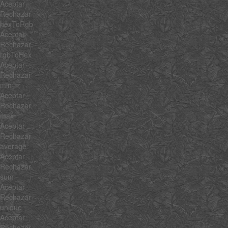
Aceptar
Rechazar
hexToRgb
Aceptar
Rechazar
rgbToHex
Aceptar
Rechazar
min
Aceptar
Rechazar
max
Aceptar
Rechazar
average
Aceptar
Rechazar
sum
Aceptar
Rechazar
unique
Aceptar
Rechazar