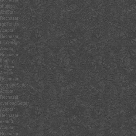
shuffle
Aceptar
Rechazar
rgbToHsb
Aceptar
Rechazar
hsbToRgb
Aceptar
Rechazar
$family
$hidden
Aceptar
Rechazar
overloadSetter
Aceptar
Rechazar
overloadGetter
Aceptar
Rechazar
extend
Aceptar
Rechazar