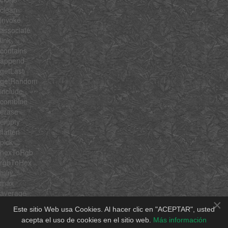
clean
invoke
associate
link
contains
append
getLast
getRandom
include
combine
erase
empty
flatten
pick
hexToRgb
rgbToHex
min
max
average
×
sum
Este sitio Web usa Cookies. Al hacer clic en "ACEPTAR", usted
unique
acepta el uso de cookies en el sitio web.
Más información
shuffle