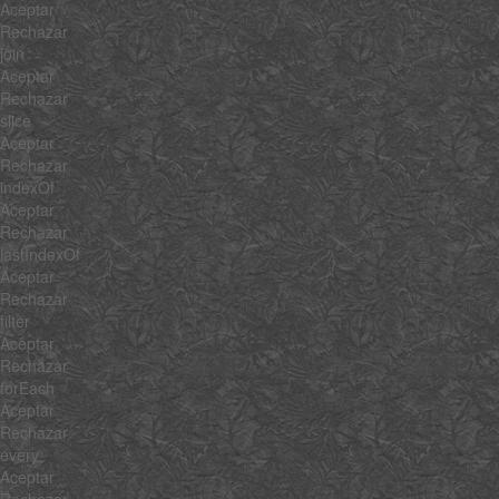
Aceptar
Rechazar
join
Aceptar
Rechazar
slice
Aceptar
Rechazar
indexOf
Aceptar
Rechazar
lastIndexOf
Aceptar
Rechazar
filter
Aceptar
Rechazar
forEach
Aceptar
Rechazar
every
Aceptar