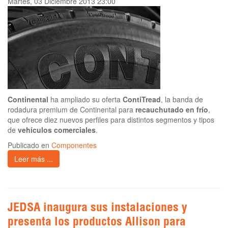
Martes, 03 Diciembre 2013 23:00
Continental
ha ampliado su oferta
ContiTread
, la banda de
rodadura premium de Continental para
recauchutado en frío
,
que ofrece diez nuevos perfiles para distintos segmentos y tipos
de
vehículos comerciales
.
Publicado en
Componentes
Leer más ...
JEDSA inaugura sus instalaciones y
presenta los productos Allison para