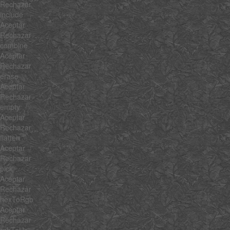
Rechazar
include
Aceptar
Rechazar
combine
Aceptar
Rechazar
erase
Aceptar
Rechazar
empty
Aceptar
Rechazar
flatten
Aceptar
Rechazar
pick
Aceptar
Rechazar
hexToRgb
Aceptar
Rechazar