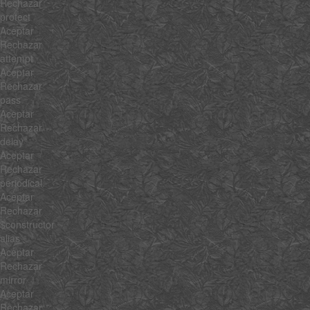
Rechazar
protect
Aceptar
Rechazar
attempt
Aceptar
Rechazar
pass
Aceptar
Rechazar
delay
Aceptar
Rechazar
periodical
Aceptar
Rechazar
$constructor
alias
Aceptar
Rechazar
mirror
Aceptar
Rechazar