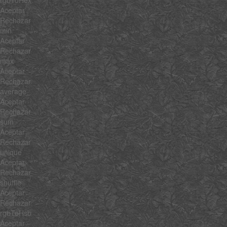
rgbToHex
Aceptar
Rechazar
min
Aceptar
Rechazar
max
Aceptar
Rechazar
average
Aceptar
Rechazar
sum
Aceptar
Rechazar
unique
Aceptar
Rechazar
shuffle
Aceptar
Rechazar
rgbToHsb
Aceptar