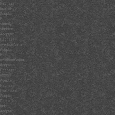
Rechazar
hsbToRgb
Aceptar
Rechazar
$family
$hidden
Aceptar
Rechazar
overloadSetter
Aceptar
Rechazar
overloadGetter
Aceptar
Rechazar
extend
Aceptar
Rechazar
implement
Aceptar
Rechazar
hide
Aceptar