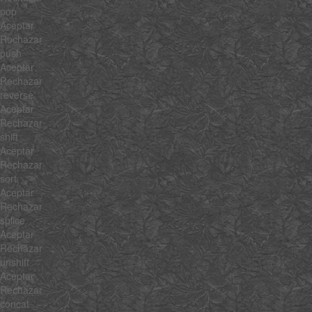
pop
Aceptar
Rechazar
push
Aceptar
Rechazar
reverse
Aceptar
Rechazar
shift
Aceptar
Rechazar
sort
Aceptar
Rechazar
splice
Aceptar
Rechazar
unshift
Aceptar
Rechazar
concat