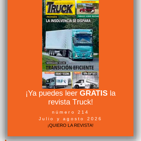
¡Ya puedes leer
GRATIS
la
revista Truck!
número 214
Julio y agosto 2026
¡QUIERO LA REVISTA!