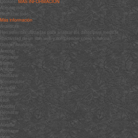
Cookies:
MÁS INFORMACIÓN
Aceptar todo
Rechazar todo
Más información
Analíticas
Herramientas utilizadas para analizar los datos para medir la
efectividad de un sitio web y comprender cómo funciona.
Google Analytics
Aceptar
Rechazar
$family
Aceptar
Rechazar
$constructor
Aceptar
Rechazar
each
Aceptar
Rechazar
clone
Aceptar
Rechazar
clean