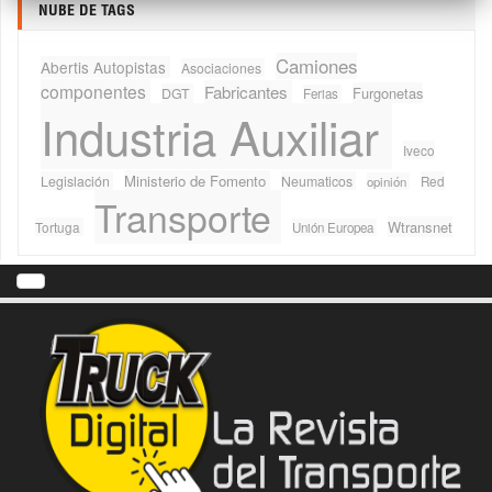
NUBE DE TAGS
Camiones
Abertis Autopistas
Asociaciones
componentes
Fabricantes
Furgonetas
DGT
Ferias
Industria Auxiliar
Iveco
Ministerio de Fomento
Legislación
Neumaticos
Red
opinión
Transporte
Wtransnet
Tortuga
Unión Europea