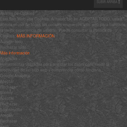
SUBIR ARRIBA
Ajustes de Cookies
Este sitio Web usa Cookies. Al hacer clic en ACEPTAR TODO, usted
acepta el uso de todas las cookies en nuestro sitio web para brindarle
la mejor experiencia de usuario. Puede consultar la Política de
Cookies:
MÁS INFORMACIÓN
Aceptar todo
Rechazar todo
Más información
Analíticas
Herramientas utilizadas para analizar los datos para medir la
efectividad de un sitio web y comprender cómo funciona.
Google Analytics
Aceptar
Rechazar
$family
Aceptar
Rechazar
$constructor
Aceptar
Rechazar
each