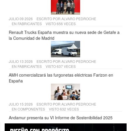
JULIO 09 2026
ESCRITO POR
ALVARO PEDROCHE
EN
FABRICANTES
VISTO 656 VECES
Renault Trucks España muestra su nueva sede de Getafe a
la Comunidad de Madrid
JULIO 13 2026
ESCRITO POR
ALVARO PEDROCHE
EN
FABRICANTES
VISTO 637 VECES
AMH comercializará las furgonetas eléctricas Farizon en
España
JULIO 15 2026
ESCRITO POR
ALVARO PEDROCHE
EN
COMPONENTES
VISTO 632 VECES
Andamur presenta su VI Informe de Sostenibilidad 2025