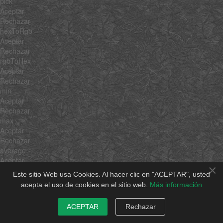
pick
Aceptar
Rechazar
hexToRgb
Aceptar
Rechazar
rgbToHex
Aceptar
Rechazar
min
Aceptar
Rechazar
max
Aceptar
Rechazar
average
Aceptar
×
Rechazar
Este sitio Web usa Cookies. Al hacer clic en "ACEPTAR", usted
sum
acepta el uso de cookies en el sitio web.
Más información
Aceptar
Rechazar
ACEPTAR
Rechazar
unique
Aceptar