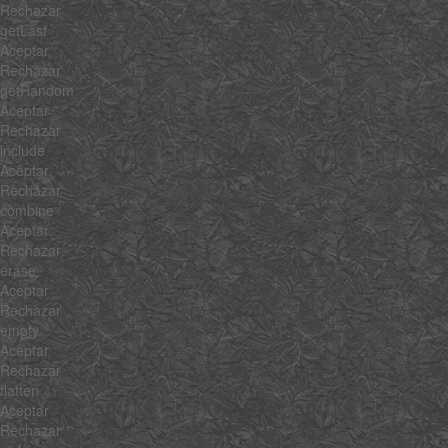
Rechazar
getLast
Aceptar
Rechazar
getRandom
Aceptar
Rechazar
include
Aceptar
Rechazar
combine
Aceptar
Rechazar
erase
Aceptar
Rechazar
empty
Aceptar
Rechazar
flatten
Aceptar
Rechazar