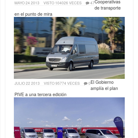
Cooperativas
MAYO 24 2013
VISTO 104026 VECES
47
de transporte
en el punto de mira
El Gobierno
JULIO 22 2013
VISTO 95774 VECES
0
amplía el plan
PIVE a una tercera edición