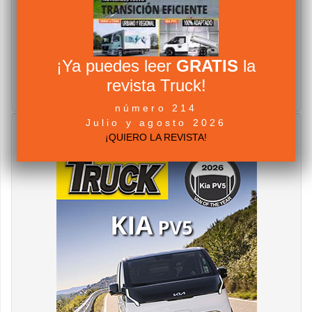
¡Ya puedes leer
GRATIS
la
revista Truck!
número 214
Julio y agosto 2026
¡QUIERO LA REVISTA!