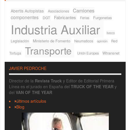
Camiones
Abertis Autopistas
Asociaciones
componentes
Fabricantes
Furgonetas
DGT
Ferias
Industria Auxiliar
Iveco
Ministerio de Fomento
Legislación
Neumaticos
Red
opinión
Transporte
Wtransnet
Tortuga
Unión Europea
JAVIER PEDROCHE
Director de la
Revista Truck
y Editor de Editorial Primera
Línea es el jurado en España del
TRUCK OF THE YEAR
y
del
VAN OF THE YEAR
últimos artículos
Blog