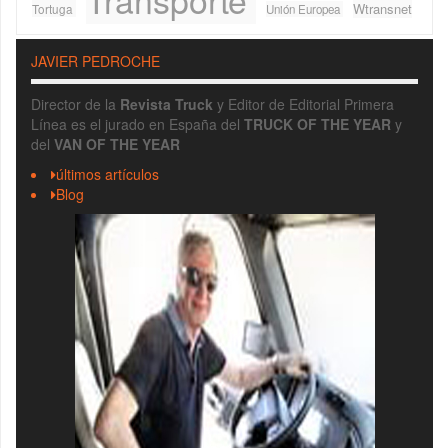
Wtransnet
Tortuga
Unión Europea
JAVIER PEDROCHE
Director de la
Revista Truck
y Editor de Editorial Primera
Línea es el jurado en España del
TRUCK OF THE YEAR
y
del
VAN OF THE YEAR
últimos artículos
Blog