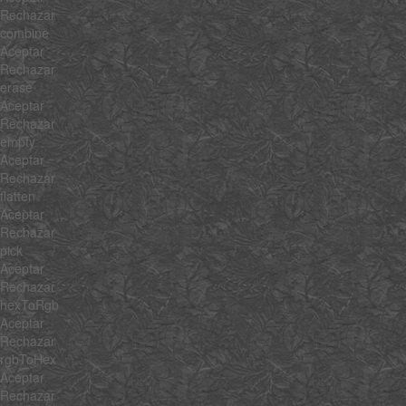
Rechazar
combine
Aceptar
Rechazar
erase
Aceptar
Rechazar
empty
Aceptar
Rechazar
flatten
Aceptar
Rechazar
pick
Aceptar
Rechazar
hexToRgb
Aceptar
Rechazar
rgbToHex
Aceptar
Rechazar