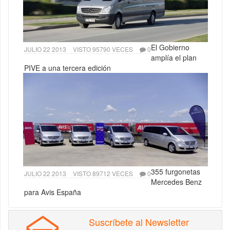
El Gobierno
JULIO 22 2013
VISTO 95790 VECES
0
amplía el plan
PIVE a una tercera edición
355 furgonetas
JULIO 22 2013
VISTO 89712 VECES
0
Mercedes Benz
para Avis España
Suscríbete al Newsletter