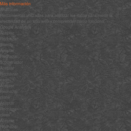
Más información
Analíticas
Herramientas utilizadas para analizar los datos para medir la
efectividad de un sitio web y comprender cómo funciona.
Google Analytics
Aceptar
Rechazar
$family
Aceptar
Rechazar
$constructor
Aceptar
Rechazar
each
Aceptar
Rechazar
clone
Aceptar
Rechazar
clean
Aceptar
Rechazar