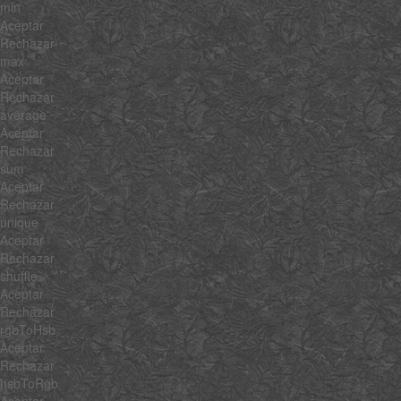
min
Aceptar
Rechazar
max
Aceptar
Rechazar
average
Aceptar
Rechazar
sum
Aceptar
Rechazar
unique
Aceptar
Rechazar
shuffle
Aceptar
Rechazar
rgbToHsb
Aceptar
Rechazar
hsbToRgb
Aceptar