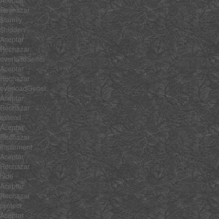
Rechazar
$family
$hidden
Aceptar
Rechazar
overloadSetter
Aceptar
Rechazar
overloadGetter
Aceptar
Rechazar
extend
Aceptar
Rechazar
implement
Aceptar
Rechazar
hide
Aceptar
Rechazar
protect
Aceptar