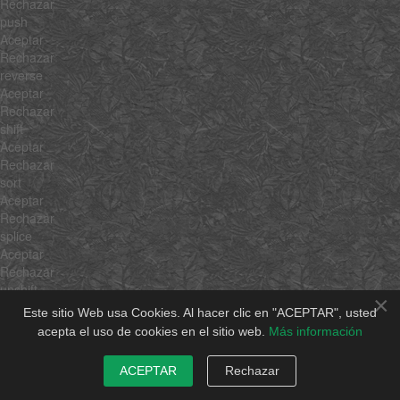
Rechazar
push
Aceptar
Rechazar
reverse
Aceptar
Rechazar
shift
Aceptar
Rechazar
sort
Aceptar
Rechazar
splice
Aceptar
Rechazar
unshift
×
Aceptar
Este sitio Web usa Cookies. Al hacer clic en "ACEPTAR", usted
Rechazar
acepta el uso de cookies en el sitio web.
Más información
concat
Aceptar
ACEPTAR
Rechazar
Rechazar
join