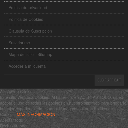
Política de privacidad
Política de Cookies
Clausula de Suscripción
Suscribrirse
Mapa del sitio - Sitemap
Acceder a mi cuenta
SUBIR ARRIBA
Ajustes de Cookies
Este sitio Web usa Cookies. Al hacer clic en ACEPTAR TODO, usted
acepta el uso de todas las cookies en nuestro sitio web para brindarle
la mejor experiencia de usuario. Puede consultar la Política de
Cookies:
MÁS INFORMACIÓN
Aceptar todo
Rechazar todo