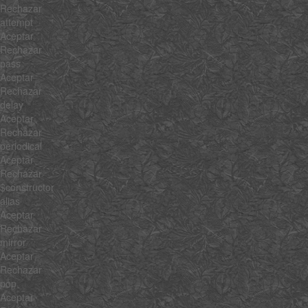
Rechazar
attempt
Aceptar
Rechazar
pass
Aceptar
Rechazar
delay
Aceptar
Rechazar
periodical
Aceptar
Rechazar
$constructor
alias
Aceptar
Rechazar
mirror
Aceptar
Rechazar
pop
Aceptar