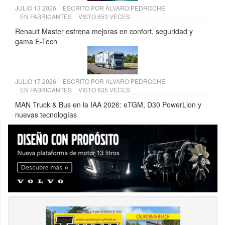
JULIO 13 2026
ESCRITO POR
ALVARO PEDROCHE
EN
FABRICANTES
VISTO 653 VECES
Renault Master estrena mejoras en confort, seguridad y
gama E-Tech
JULIO 17 2026
ESCRITO POR
ALVARO PEDROCHE
EN
FABRICANTES
VISTO 635 VECES
MAN Truck & Bus en la IAA 2026: eTGM, D30 PowerLion y
nuevas tecnologías