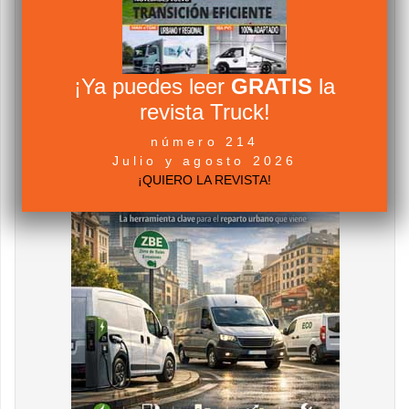
¡Ya puedes leer
GRATIS
la
revista Truck!
número 214
Julio y agosto 2026
¡QUIERO LA REVISTA!