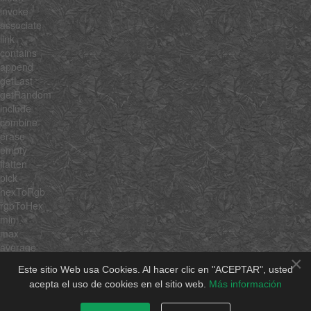
invoke
associate
link
contains
append
getLast
getRandom
include
combine
erase
empty
flatten
pick
hexToRgb
rgbToHex
min
max
average
×
sum
Este sitio Web usa Cookies. Al hacer clic en "ACEPTAR", usted
unique
acepta el uso de cookies en el sitio web.
Más información
shuffle
rgbToHsb