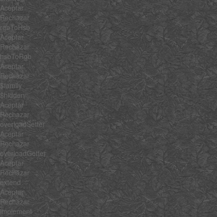
Aceptar
Rechazar
rgbToHsb
Aceptar
Rechazar
hsbToRgb
Aceptar
Rechazar
$family
$hidden
Aceptar
Rechazar
overloadSetter
Aceptar
Rechazar
overloadGetter
Aceptar
Rechazar
extend
Aceptar
Rechazar
implement