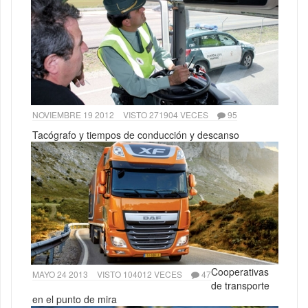
NOVIEMBRE 19 2012
VISTO 271904 VECES
95
Tacógrafo y tiempos de conducción y descanso
Cooperativas
MAYO 24 2013
VISTO 104012 VECES
47
de transporte
en el punto de mira