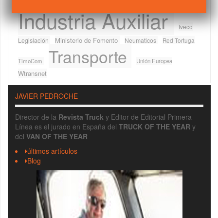
componentes
Fabricantes
Furgonetas
DGT
Ferias
Industria Auxiliar
Iveco
Ministerio de Fomento
Legislación
Neumaticos
Red Tortuga
Transporte
TimoCom
Unión Europea
Wtransnet
JAVIER PEDROCHE
Director de la
Revista Truck
y Editor de Editorial Primera
Línea es el jurado en España del
TRUCK OF THE YEAR
y
del
VAN OF THE YEAR
últimos artículos
Blog