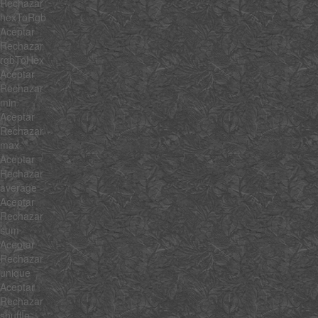
Rechazar
hexToRgb
Aceptar
Rechazar
rgbToHex
Aceptar
Rechazar
min
Aceptar
Rechazar
max
Aceptar
Rechazar
average
Aceptar
Rechazar
sum
Aceptar
Rechazar
unique
Aceptar
Rechazar
shuffle