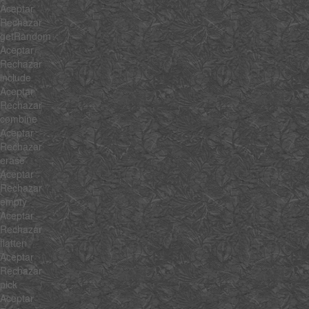
Aceptar
Rechazar
getRandom
Aceptar
Rechazar
include
Aceptar
Rechazar
combine
Aceptar
Rechazar
erase
Aceptar
Rechazar
empty
Aceptar
Rechazar
flatten
Aceptar
Rechazar
pick
Aceptar