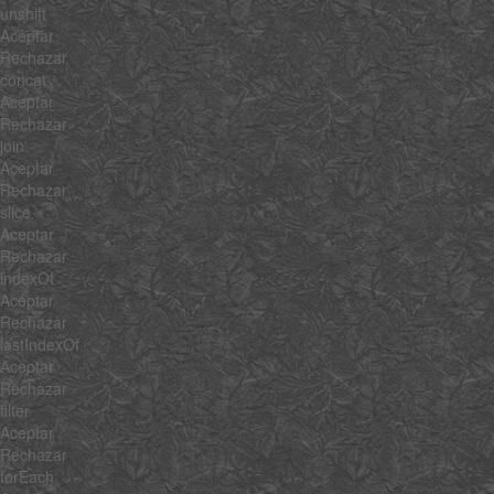
unshift
Aceptar
Rechazar
concat
Aceptar
Rechazar
join
Aceptar
Rechazar
slice
Aceptar
Rechazar
indexOf
Aceptar
Rechazar
lastIndexOf
Aceptar
Rechazar
filter
Aceptar
Rechazar
forEach