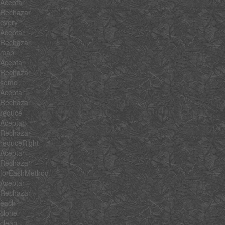
Aceptar
Rechazar
every
Aceptar
Rechazar
map
Aceptar
Rechazar
some
Aceptar
Rechazar
reduce
Aceptar
Rechazar
reduceRight
Aceptar
Rechazar
forEachMethod
Aceptar
Rechazar
each
clone
clean