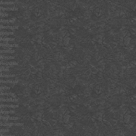
Aceptar
Rechazar
hide
Aceptar
Rechazar
protect
Aceptar
Rechazar
attempt
Aceptar
Rechazar
pass
Aceptar
Rechazar
delay
Aceptar
Rechazar
periodical
Aceptar
Rechazar
$constructor
alias