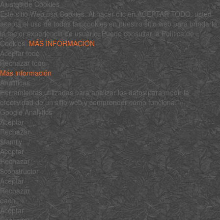
Ajustes de Cookies
Este sitio Web usa Cookies. Al hacer clic en ACEPTAR TODO, usted
acepta el uso de todas las cookies en nuestro sitio web para brindarle
la mejor experiencia de usuario. Puede consultar la Política de
Cookies:
MÁS INFORMACIÓN
Aceptar todo
Rechazar todo
Más información
Analíticas
Herramientas utilizadas para analizar los datos para medir la
efectividad de un sitio web y comprender cómo funciona.
Google Analytics
Aceptar
Rechazar
$family
Aceptar
Rechazar
$constructor
Aceptar
Rechazar
each
Aceptar