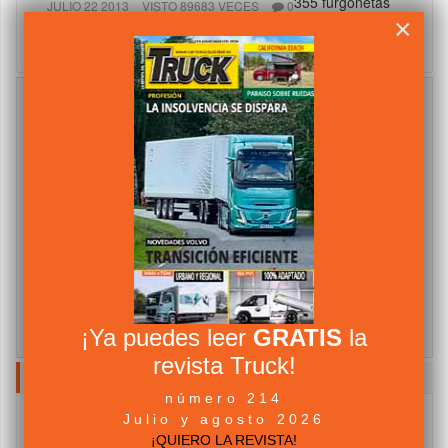
355 furgonetas
JULIO 22 2013
VISTO 89683 VECES
0
Mercedes Benz
×
para Avis España
Suscríbete al Newsletter
Suscribete gratis al Boletín informativo del
Transporte, Camiones y Furgonetas.
Nombre
email
Acepto los
Términos y Condiciones
¡Ya puedes leer
GRATIS
la
revista Truck!
NUBE DE TAGS
número 214
Julio y agosto 2026
Camiones
Abertis Autopistas
Asociaciones
¡QUIERO LA REVISTA!