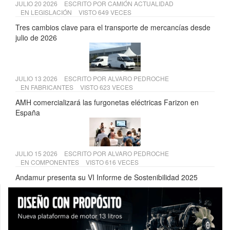
JULIO 20 2026
ESCRITO POR
CAMIÓN ACTUALIDAD
EN
LEGISLACIÓN
VISTO 649 VECES
Tres cambios clave para el transporte de mercancías desde
julio de 2026
JULIO 13 2026
ESCRITO POR
ALVARO PEDROCHE
EN
FABRICANTES
VISTO 623 VECES
AMH comercializará las furgonetas eléctricas Farizon en
España
JULIO 15 2026
ESCRITO POR
ALVARO PEDROCHE
EN
COMPONENTES
VISTO 616 VECES
Andamur presenta su VI Informe de Sostenibilidad 2025