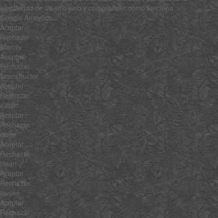
efectividad de un sitio web y comprender cómo funciona.
Google Analytics
Aceptar
Rechazar
$family
Aceptar
Rechazar
$constructor
Aceptar
Rechazar
each
Aceptar
Rechazar
clone
Aceptar
Rechazar
clean
Aceptar
Rechazar
invoke
Aceptar
Rechazar