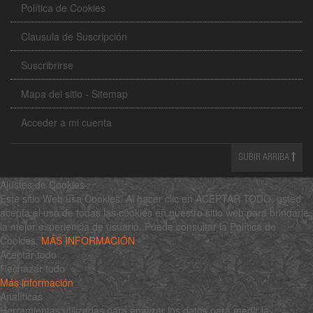
Política de Cookies
Clausula de Suscripción
Suscribrirse
Mapa del sitio - Sitemap
Acceder a mi cuenta
SUBIR ARRIBA
Ajustes de Cookies
Este sitio Web usa Cookies. Al hacer clic en ACEPTAR TODO, usted
acepta el uso de todas las cookies en nuestro sitio web para brindarle
la mejor experiencia de usuario. Puede consultar la Política de
Cookies:
MÁS INFORMACIÓN
Aceptar todo
Rechazar todo
Más información
Analíticas
Herramientas utilizadas para analizar los datos para medir la