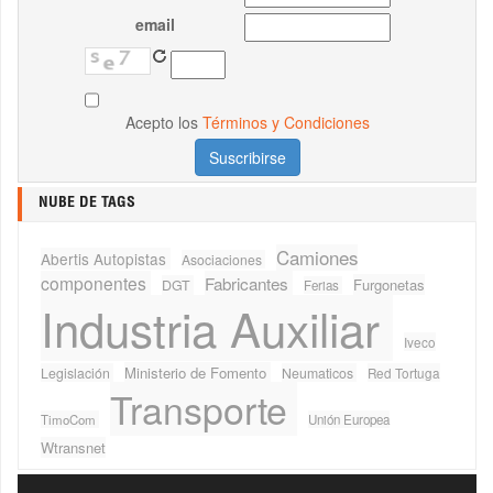
email
Acepto los
Términos y Condiciones
NUBE DE TAGS
Camiones
Abertis Autopistas
Asociaciones
componentes
Fabricantes
Furgonetas
DGT
Ferias
Industria Auxiliar
Iveco
Ministerio de Fomento
Legislación
Neumaticos
Red Tortuga
Transporte
TimoCom
Unión Europea
Wtransnet