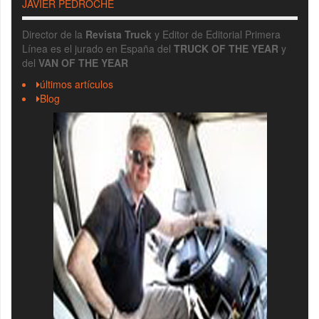
JAVIER PEDROCHE
Director de la
Revista Truck
y Editor de Editorial Primera
Línea es el jurado en España del
TRUCK OF THE YEAR
y
del
VAN OF THE YEAR
últimos artículos
Blog