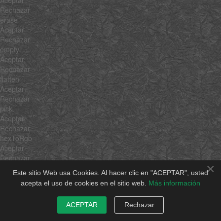
Rechazar
erase
Aceptar
Rechazar
empty
Aceptar
Rechazar
flatten
Aceptar
Rechazar
pick
Aceptar
Rechazar
hexToRgb
Aceptar
Rechazar
×
rgbToHex
Este sitio Web usa Cookies. Al hacer clic en "ACEPTAR", usted
Aceptar
acepta el uso de cookies en el sitio web.
Más información
Rechazar
min
ACEPTAR
Rechazar
Aceptar
Rechazar