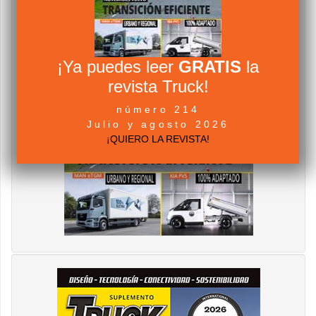
¡Ya puedes leer
GRATIS
la
revista Truck!
número 214
Julio y agosto 2026
¡QUIERO LA REVISTA!