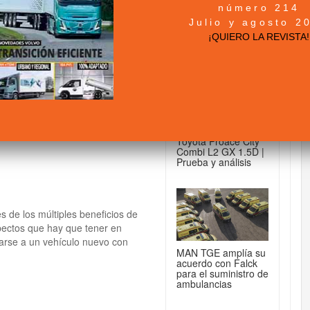
número 214
+ NOTICIAS...
Julio y agosto 2
dimiento de los
¡QUIERO LA REVISTA!
e
DE FURGONETAS...
Toyota Proace City
Combi L2 GX 1.5D |
Prueba y análisis
 de los múltiples beneficios de
spectos que hay que tener en
tarse a un vehículo nuevo con
MAN TGE amplía su
acuerdo con Falck
para el suministro de
ambulancias