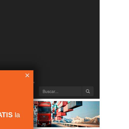
×
TIS
la