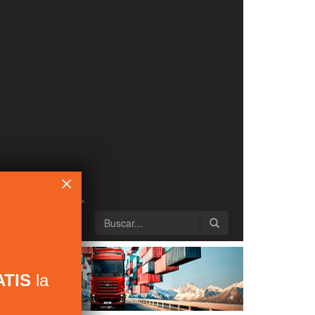
×
TIS
la