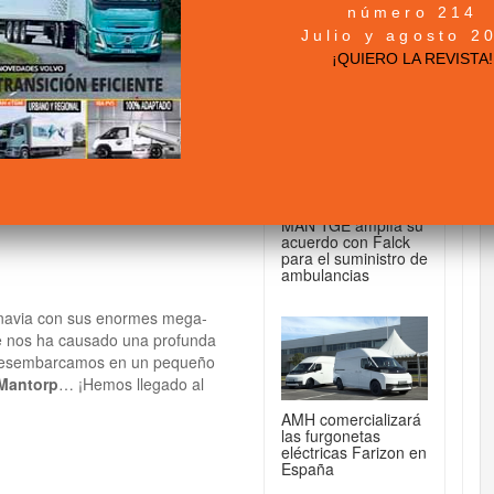
número 214
+ NOTICIAS...
Julio y agosto 2
¡QUIERO LA REVISTA!
DE FURGONETAS...
MAN TGE amplía su
acuerdo con Falck
para el suministro de
ambulancias
avia con sus enormes mega-
re nos ha causado una profunda
i desembarcamos en un pequeño
Mantorp
… ¡Hemos llegado al
AMH comercializará
las furgonetas
eléctricas Farizon en
España