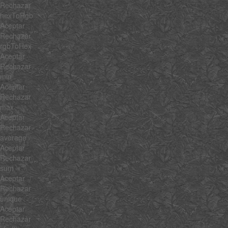
Rechazar
hexToRgb
Aceptar
Rechazar
rgbToHex
Aceptar
Rechazar
min
Aceptar
Rechazar
max
Aceptar
Rechazar
average
Aceptar
Rechazar
sum
Aceptar
Rechazar
unique
Aceptar
Rechazar