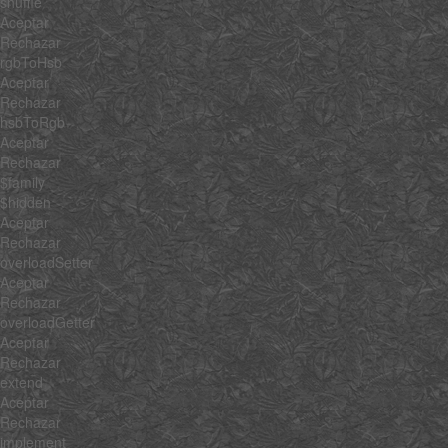
shuffle
Aceptar
Rechazar
rgbToHsb
Aceptar
Rechazar
hsbToRgb
Aceptar
Rechazar
$family
$hidden
Aceptar
Rechazar
overloadSetter
Aceptar
Rechazar
overloadGetter
Aceptar
Rechazar
extend
Aceptar
Rechazar
implement