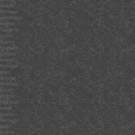
Aceptar
Rechazar
getRandom
Aceptar
Rechazar
include
Aceptar
Rechazar
combine
Aceptar
Rechazar
erase
Aceptar
Rechazar
empty
Aceptar
Rechazar
flatten
Aceptar
Rechazar
pick
Aceptar