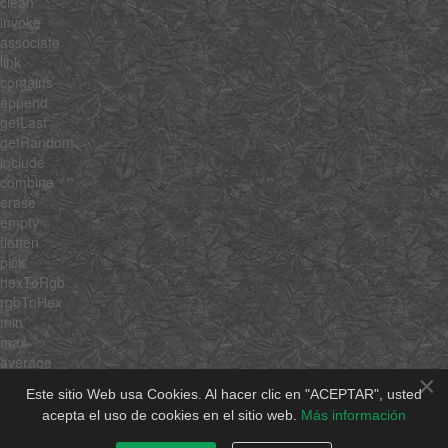
clean
invoke
associate
link
contains
append
getLast
getRandom
include
combine
erase
empty
flatten
pick
hexToRgb
rgbToHex
min
max
average
×
sum
Este sitio Web usa Cookies. Al hacer clic en "ACEPTAR", usted
unique
acepta el uso de cookies en el sitio web.
Más información
shuffle
rgbToHsb