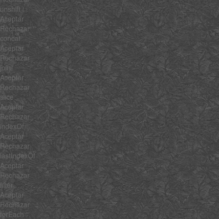
unshift
Aceptar
Rechazar
concat
Aceptar
Rechazar
join
Aceptar
Rechazar
slice
Aceptar
Rechazar
indexOf
Aceptar
Rechazar
lastIndexOf
Aceptar
Rechazar
filter
Aceptar
Rechazar
forEach