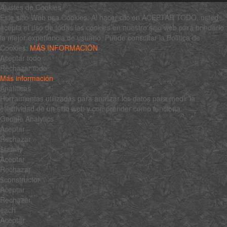
Ajustes de Cookies
Este sitio Web usa Cookies. Al hacer clic en ACEPTAR TODO, usted
acepta el uso de todas las cookies en nuestro sitio web para brindarle
la mejor experiencia de usuario. Puede consultar la Política de
Cookies:
MÁS INFORMACIÓN
Aceptar todo
Rechazar todo
Más información
Analíticas
Herramientas utilizadas para analizar los datos para medir la
efectividad de un sitio web y comprender cómo funciona.
Google Analytics
Aceptar
Rechazar
$family
Aceptar
Rechazar
$constructor
Aceptar
Rechazar
each
Aceptar