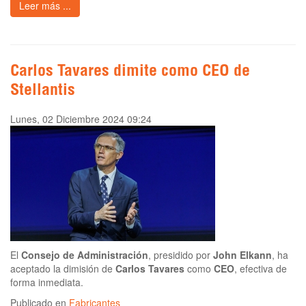
Leer más ...
Carlos Tavares dimite como CEO de
Stellantis
Lunes, 02 Diciembre 2024 09:24
El
Consejo de Administración
, presidido por
John Elkann
, ha
aceptado la dimisión de
Carlos Tavares
como
CEO
, efectiva de
forma inmediata.
Publicado en
Fabricantes