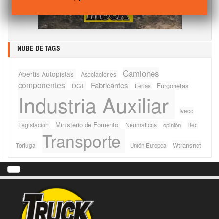
NUBE DE TAGS
Camiones
Abertis Autopistas
Asociaciones
componentes
Fabricantes
Furgonetas
DGT
Ferias
Industria Auxiliar
Iveco
Ministerio de Fomento
Legislación
Neumaticos
Red
opinión
Transporte
Wtransnet
Tortuga
Unión Europea