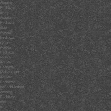
Aceptar
Rechazar
every
Aceptar
Rechazar
map
Aceptar
Rechazar
some
Aceptar
Rechazar
reduce
Aceptar
Rechazar
reduceRight
Aceptar
Rechazar
forEachMethod
Aceptar
Rechazar
each
clone