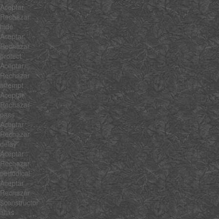
Aceptar
Rechazar
hide
Aceptar
Rechazar
protect
Aceptar
Rechazar
attempt
Aceptar
Rechazar
pass
Aceptar
Rechazar
delay
Aceptar
Rechazar
periodical
Aceptar
Rechazar
$constructor
alias