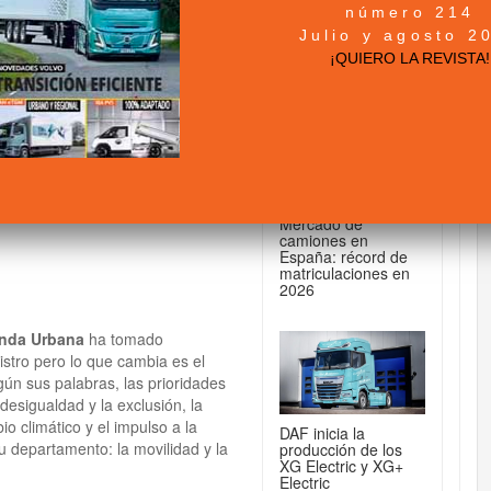
número 214
+ NOTICIAS...
Julio y agosto 2
 Transportes,
¡QUIERO LA REVISTA!
DE CAMIONES...
Mercado de
camiones en
España: récord de
matriculaciones en
2026
enda Urbana
ha tomado
stro pero lo que cambia es el
n sus palabras, las prioridades
desigualdad y la exclusión, la
o climático y el impulso a la
DAF inicia la
u departamento: la movilidad y la
producción de los
XG Electric y XG+
Electric