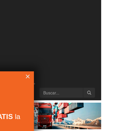
×
TIS
la