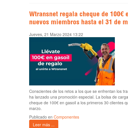
Wtransnet regala cheque de 100€ e
nuevos miembros hasta el 31 de m
Jueves, 21 Marzo 2024 13:22
Conscientes de los retos a los que se enfrentan los tra
ha lanzado una promoción especial. La bolsa de carga
cheque de 100€ en gasoil a los primeros 30 clientes q
marzo.
Publicado en
Componentes
Leer más ...