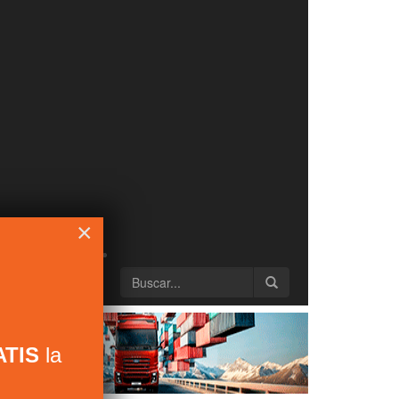
×
TIS
la