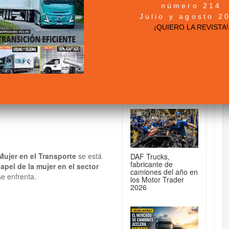
número 214
DE CAMIONES...
Julio y agosto 2
l 3er Congreso
¡QUIERO LA REVISTA!
rte
MAN TGX 41.640
8x4/4: la tractora
para 250 toneladas
ujer en el Transporte
se está
DAF Trucks,
fabricante de
apel de la mujer en el sector
camiones del año en
se enfrenta.
los Motor Trader
2026