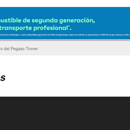
er’s Parade del GP de China de F1