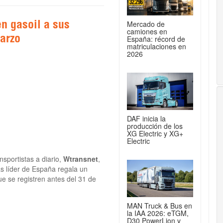
Mercado de
n gasoil a sus
camiones en
España: récord de
arzo
matriculaciones en
2026
DAF inicia la
producción de los
XG Electric y XG+
Electric
nsportistas a diario,
Wtransnet
,
s líder de España regala un
ue se registren antes del 31 de
MAN Truck & Bus en
la IAA 2026: eTGM,
D30 PowerLion y