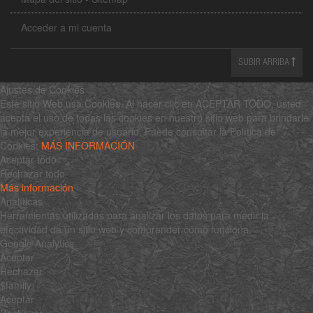
Acceder a mi cuenta
SUBIR ARRIBA
Ajustes de Cookies
Este sitio Web usa Cookies. Al hacer clic en ACEPTAR TODO, usted
acepta el uso de todas las cookies en nuestro sitio web para brindarle
la mejor experiencia de usuario. Puede consultar la Política de
Cookies:
MÁS INFORMACIÓN
Aceptar todo
Rechazar todo
Más información
Analíticas
Herramientas utilizadas para analizar los datos para medir la
efectividad de un sitio web y comprender cómo funciona.
Google Analytics
Aceptar
Rechazar
$family
Aceptar
Rechazar