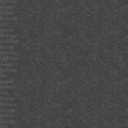
Rechazar
flatten
Aceptar
Rechazar
pick
Aceptar
Rechazar
hexToRgb
Aceptar
Rechazar
rgbToHex
Aceptar
Rechazar
min
Aceptar
Rechazar
max
Aceptar
Rechazar
average
Aceptar
Rechazar
sum