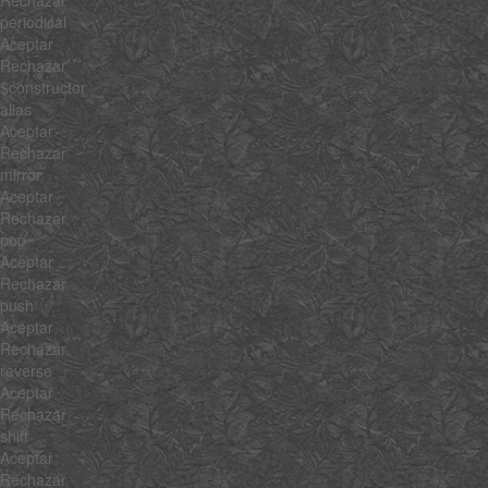
periodical
Aceptar
Rechazar
$constructor
alias
Aceptar
Rechazar
mirror
Aceptar
Rechazar
pop
Aceptar
Rechazar
push
Aceptar
Rechazar
reverse
Aceptar
Rechazar
shift
Aceptar
Rechazar