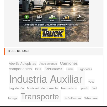
NUBE DE TAGS
Camiones
Abertis Autopistas
Asociaciones
componentes
Fabricantes
Furgonetas
DGT
Ferias
Industria Auxiliar
Iveco
Ministerio de Fomento
Legislación
Neumaticos
Red
opinión
Transporte
Wtransnet
Tortuga
Unión Europea