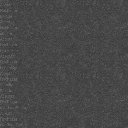
Aceptar
Rechazar
unique
Aceptar
Rechazar
shuffle
Aceptar
Rechazar
rgbToHsb
Aceptar
Rechazar
hsbToRgb
Aceptar
Rechazar
$family
$hidden
Aceptar
Rechazar
overloadSetter
Aceptar
Rechazar
overloadGetter