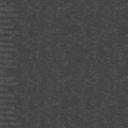
sort
Aceptar
Rechazar
splice
Aceptar
Rechazar
unshift
Aceptar
Rechazar
concat
Aceptar
Rechazar
join
Aceptar
Rechazar
slice
Aceptar
Rechazar
indexOf
Aceptar
Rechazar
lastIndexOf