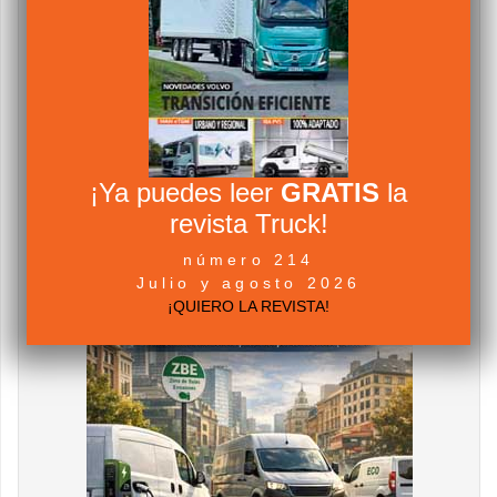
¡Ya puedes leer
GRATIS
la
revista Truck!
número 214
Julio y agosto 2026
¡QUIERO LA REVISTA!