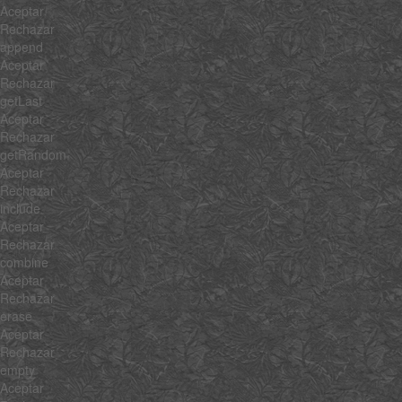
Aceptar
Rechazar
append
Aceptar
Rechazar
getLast
Aceptar
Rechazar
getRandom
Aceptar
Rechazar
include
Aceptar
Rechazar
combine
Aceptar
Rechazar
erase
Aceptar
Rechazar
empty
Aceptar