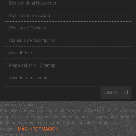
Bienvenido al Newsletter
Política de privacidad
Política de Cookies
Clausula de Suscripción
Suscribrirse
Mapa del sitio - Sitemap
Acceder a mi cuenta
SUBIR ARRIBA
Ajustes de Cookies
Este sitio Web usa Cookies. Al hacer clic en ACEPTAR TODO, usted
acepta el uso de todas las cookies en nuestro sitio web para brindarle
la mejor experiencia de usuario. Puede consultar la Política de
Cookies:
MÁS INFORMACIÓN
Aceptar todo