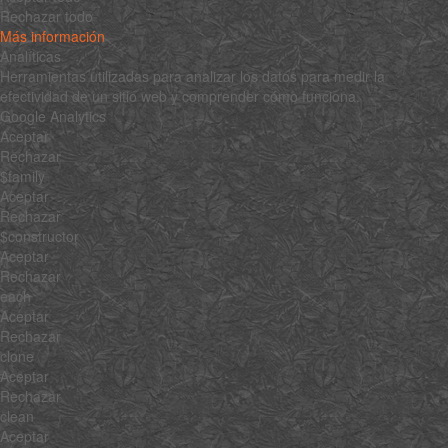
Rechazar todo
Más información
Analíticas
Herramientas utilizadas para analizar los datos para medir la
efectividad de un sitio web y comprender cómo funciona.
Google Analytics
Aceptar
Rechazar
$family
Aceptar
Rechazar
$constructor
Aceptar
Rechazar
each
Aceptar
Rechazar
clone
Aceptar
Rechazar
clean
Aceptar