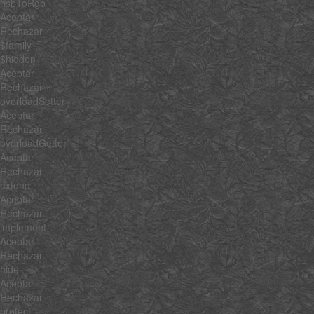
hsbToRgb
Aceptar
Rechazar
$family
$hidden
Aceptar
Rechazar
overloadSetter
Aceptar
Rechazar
overloadGetter
Aceptar
Rechazar
extend
Aceptar
Rechazar
implement
Aceptar
Rechazar
hide
Aceptar
Rechazar
protect