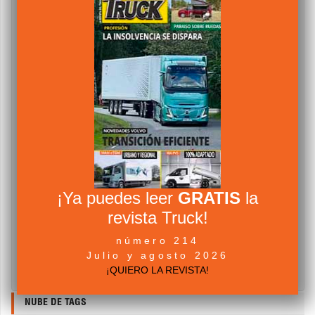
¡Ya puedes leer
GRATIS
la
revista Truck!
número 214
Julio y agosto 2026
¡QUIERO LA REVISTA!
NUBE DE TAGS