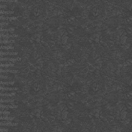
Rechazar
join
Aceptar
Rechazar
slice
Aceptar
Rechazar
indexOf
Aceptar
Rechazar
lastIndexOf
Aceptar
Rechazar
filter
Aceptar
Rechazar
forEach
Aceptar
Rechazar
every
Aceptar
Rechazar
map