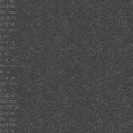
include
Aceptar
Rechazar
combine
Aceptar
Rechazar
erase
Aceptar
Rechazar
empty
Aceptar
Rechazar
flatten
Aceptar
Rechazar
pick
Aceptar
Rechazar
hexToRgb
Aceptar
Rechazar
rgbToHex
Aceptar