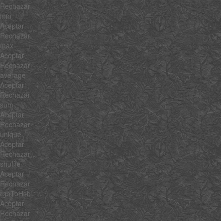
Rechazar
min
Aceptar
Rechazar
max
Aceptar
Rechazar
average
Aceptar
Rechazar
sum
Aceptar
Rechazar
unique
Aceptar
Rechazar
shuffle
Aceptar
Rechazar
rgbToHsb
Aceptar
Rechazar