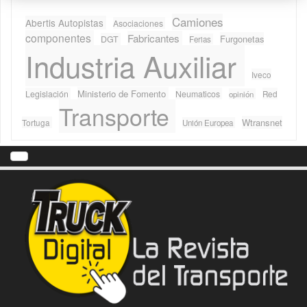
Camiones
Abertis Autopistas
Asociaciones
componentes
Fabricantes
Furgonetas
DGT
Ferias
Industria Auxiliar
Iveco
Ministerio de Fomento
Legislación
Neumaticos
Red
opinión
Transporte
Wtransnet
Tortuga
Unión Europea