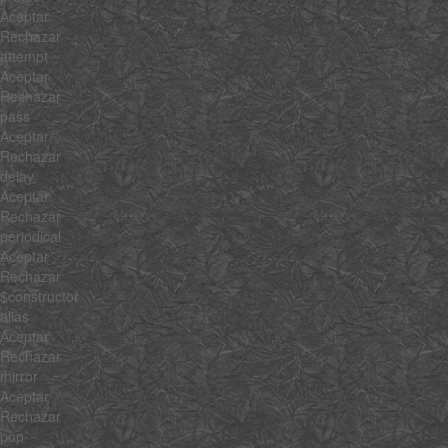
Aceptar
Rechazar
attempt
Aceptar
Rechazar
pass
Aceptar
Rechazar
delay
Aceptar
Rechazar
periodical
Aceptar
Rechazar
$constructor
alias
Aceptar
Rechazar
mirror
Aceptar
Rechazar
pop